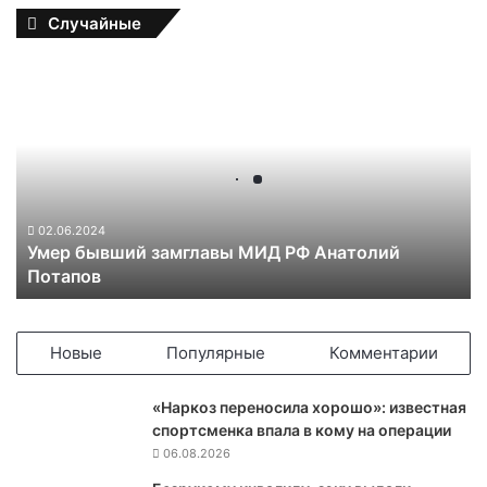
Случайные
У
м
е
р
б
ы
в
ш
02.06.2024
Умер бывший замглавы МИД РФ Анатолий
и
Потапов
й
з
а
м
Новые
Популярные
Комментарии
г
л
«Наркоз переносила хорошо»: известная
а
спортсменка впала в кому на операции
в
06.08.2026
ы
М