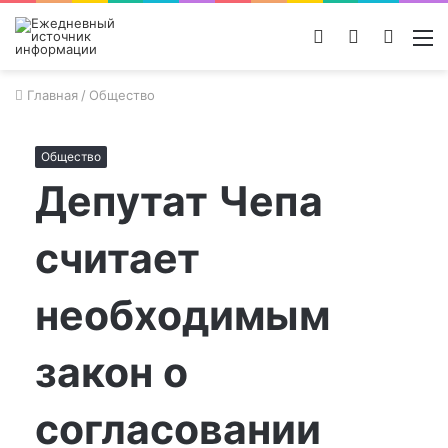
Войти
Switch
Поиск
М
skin
новос
Главная
/
Общество
Общество
Депутат Чепа
считает
необходимым
закон о
согласовании