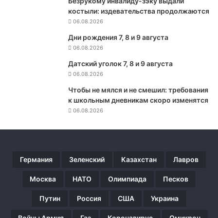
Безрукому инвалиду-зэку выдали
И
костыли: издевательства продолжаются
Д
06.08.2026
Р
Дни рождения 7, 8 и 9 августа
Ф
06.08.2026
А
н
Датский уголок 7, 8 и 9 августа
а
06.08.2026
т
о
Чтобы не мялся и не смешил: требования
л
к школьным дневникам скоро изменятся
и
06.08.2026
й
П
о
т
Германия
Зеленский
Казахстан
Лавров
а
п
Москва
НАТО
Олимпиада
Песков
о
в
Путин
Россия
США
Украина
Войны Армия
Газ
Коронавирус
Омикрон