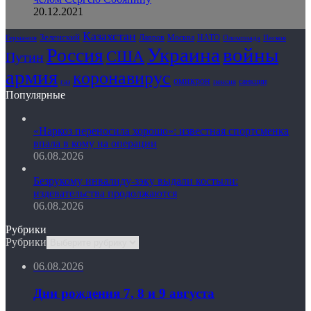
20.12.2021
Казахстан
Зеленский
Лавров
НАТО
Москва
Олимпиада
Германия
Песков
Украина
Россия
войны
США
Путин
армия
коронавирус
омикрон
санкции
газ
пенсия
Популярные
«Наркоз переносила хорошо»: известная спортсменка
впала в кому на операции
06.08.2026
Безрукому инвалиду-зэку выдали костыли:
издевательства продолжаются
06.08.2026
Рубрики
Рубрики
06.08.2026
Дни рождения 7, 8 и 9 августа