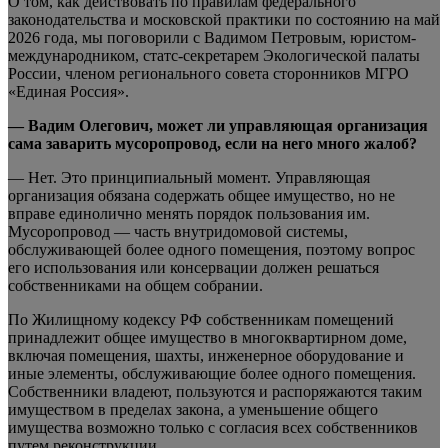
О том, как действовать по правилам федерального
законодательства и московской практики по состоянию на май
2026 года, мы поговорили с Вадимом Петровым, юристом-
международником, статс-секретарем Экологической палаты
России, членом регионального совета сторонников МГРО
«Единая Россия».
— Вадим Олегович, может ли управляющая организация
сама заварить мусоропровод, если на него много жалоб?
— Нет. Это принципиальный момент. Управляющая
организация обязана содержать общее имущество, но не
вправе единолично менять порядок пользования им.
Мусоропровод — часть внутридомовой системы,
обслуживающей более одного помещения, поэтому вопрос
его использования или консервации должен решаться
собственниками на общем собрании.
По Жилищному кодексу РФ собственникам помещений
принадлежит общее имущество в многоквартирном доме,
включая помещения, шахты, инженерное оборудование и
иные элементы, обслуживающие более одного помещения.
Собственники владеют, пользуются и распоряжаются таким
имуществом в пределах закона, а уменьшение общего
имущества возможно только с согласия всех собственников
путем реконструкции.