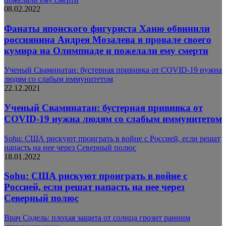
08.02.2022
Фанаты японского фигуриста Ханю обвинили
россиянина Андрея Мозалева в провале своего
кумира на Олимпиаде и пожелали ему смерти
Ученый Сваминатан: бустерная прививка от COVID-19 нужна
людям со слабым иммунитетом
22.12.2021
Ученый Сваминатан: бустерная прививка от
COVID-19 нужна людям со слабым иммунитетом
Sohu: США рискуют проиграть в войне с Россией, если решат
напасть на нее через Северный полюс
18.01.2022
Sohu: США рискуют проиграть в войне с
Россией, если решат напасть на нее через
Северный полюс
Врач Содель: плохая защита от солнца грозит ранним