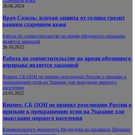
старением кожи
28.06.2024
Врач Содель: плохая защита от солнца грозит
ранним старением кожи
Работа по совместительству во время обеденного перерыва
является законной
26.10.2022
Работа по совместительству во время обеденного
перерыва является законной
Reuters: СБ ООН не принял резолюцию России о призыве к
прекращению огня на Украине для эвакуации мирного
населения
24.03.2022
Reuters: СБ ООН не принял резолюцию России о
призыве к прекращению огня на Украине для
эвакуации мирного населения
Криминального авторитета Медведева по прозвищу Шишкан
приговорили пожизненно