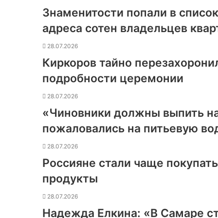
Знаменитости попали в список
адреса сотен владельцев квар
28.07.2026
Киркоров тайно перезахоронил
подробности церемонии
28.07.2026
«Чиновники должны выпить н
пожаловались на питьевую во
28.07.2026
Россияне стали чаще покупат
продукты
28.07.2026
Надежда Елкина: «В Самаре с