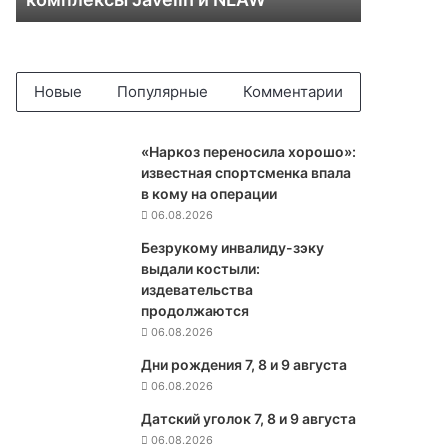
и
и
у
д
а
Новые
Популярные
Комментарии
р
о
м
«Наркоз переносила хорошо»:
в
известная спортсменка впала
ы
в кому на операции
с
06.08.2026
о
Безрукому инвалиду-зэку
к
выдали костыли:
о
издевательства
т
продолжаются
о
06.08.2026
ч
н
Дни рождения 7, 8 и 9 августа
о
06.08.2026
г
Датский уголок 7, 8 и 9 августа
о
06.08.2026
о