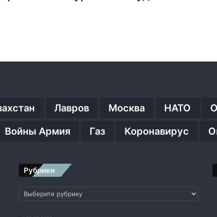
захстан
Лавров
Москва
НАТО
О
Войны Армия
Газ
Коронавирус
О
Рубрики
Рубрики