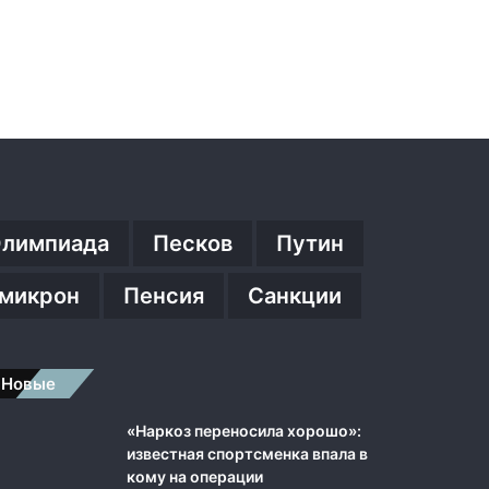
e
l
i
n
и
N
L
A
W
лимпиада
Песков
Путин
микрон
Пенсия
Санкции
Новые
«Наркоз переносила хорошо»:
известная спортсменка впала в
кому на операции