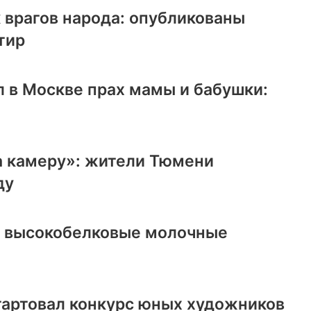
 врагов народа: опубликованы
тир
 в Москве прах мамы и бабушки:
а камеру»: жители Тюмени
ду
ь высокобелковые молочные
тартовал конкурс юных художников