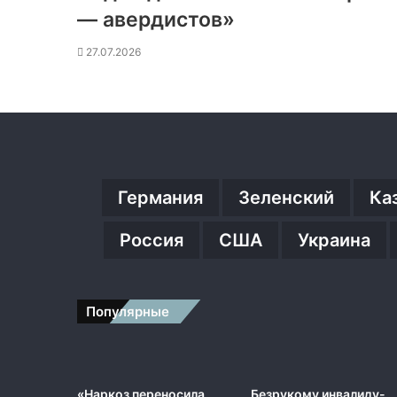
— авердистов»
27.07.2026
Германия
Зеленский
Ка
Россия
США
Украина
Популярные
«Наркоз переносила
Безрукому инвалиду-