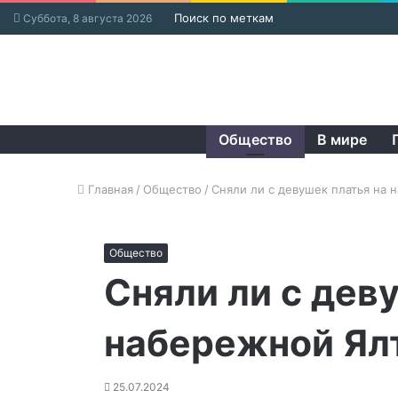
Поиск по меткам
Суббота, 8 августа 2026
Общество
В мире
Главная
/
Общество
/
Сняли ли с девушек платья на 
Общество
Сняли ли с дев
набережной Ялт
25.07.2024