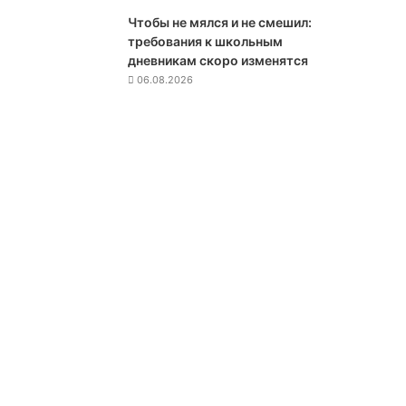
р
Чтобы не мялся и не смешил:
у
требования к школьным
ж
дневникам скоро изменятся
и
06.08.2026
я
у
н
и
ч
т
о
ж
и
л
а
у
к
р
а
и
н