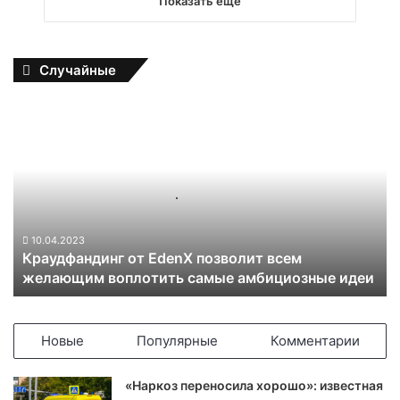
Показать еще
Случайные
К
р
а
у
д
ф
а
н
10.04.2023
Краудфандинг от EdenX позволит всем
д
желающим воплотить самые амбициозные идеи
и
н
г
о
Новые
Популярные
Комментарии
т
E
«Наркоз переносила хорошо»: известная
d