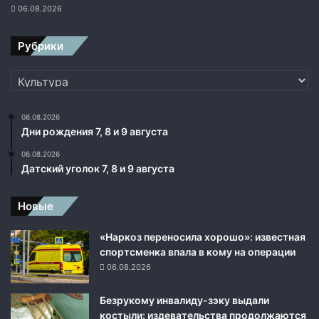
06.08.2026
о
з
н
Рубрики
ы
е
Рубрики
и
д
е
06.08.2026
Дни рождения 7, 8 и 9 августа
и
06.08.2026
Датский уголок 7, 8 и 9 августа
Новые
«Наркоз переносила хорошо»: известная
спортсменка впала в кому на операции
06.08.2026
Безрукому инвалиду-зэку выдали
костыли: издевательства продолжаются