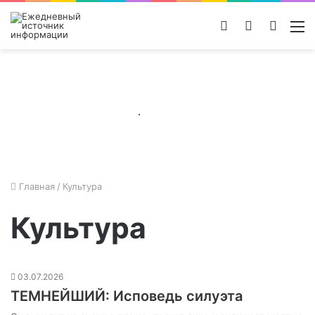
Войти
Switch
Поиск
М
skin
новос
Главная
/
Культура
Культура
03.07.2026
ТЕМНЕЙШИЙ: Исповедь силуэта