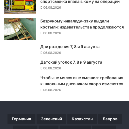
спортсменка впала в кому на операции
e
06.08.2026
n
X
Безрукому инвалиду-зэку выдали
п
костыли: издевательства продолжаются
о
з
06.08.2026
в
о
Дни рождения 7, 8 и 9 августа
л
06.08.2026
и
Датский уголок 7, 8 и 9 августа
т
06.08.2026
в
с
Чтобы не мялся и не смешил: требования
е
к школьным дневникам скоро изменятся
м
06.08.2026
ж
е
л
а
ю
Германия
Зеленский
Казахстан
Лавров
щ