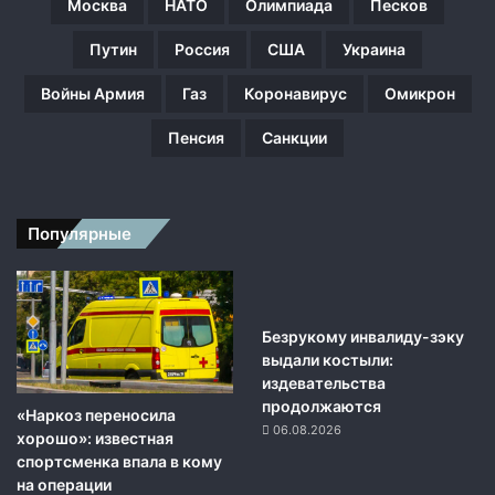
и
Москва
НАТО
Олимпиада
Песков
м
Путин
Россия
США
Украина
в
о
Войны Армия
Газ
Коронавирус
Омикрон
п
л
Пенсия
Санкции
о
т
и
т
Популярные
ь
с
а
м
ы
Безрукому инвалиду-зэку
е
выдали костыли:
а
издевательства
м
продолжаются
«Наркоз переносила
б
06.08.2026
хорошо»: известная
и
спортсменка впала в кому
ц
на операции
и