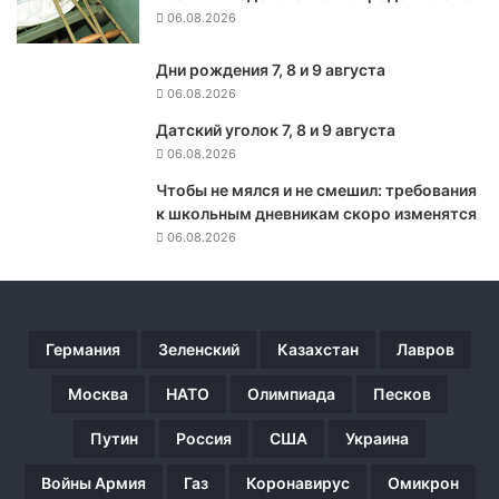
е
06.08.2026
з
а
Дни рождения 7, 8 и 9 августа
к
06.08.2026
о
Датский уголок 7, 8 и 9 августа
н
06.08.2026
ч
и
Чтобы не мялся и не смешил: требования
л
к школьным дневникам скоро изменятся
о
06.08.2026
с
ь
Германия
Зеленский
Казахстан
Лавров
Москва
НАТО
Олимпиада
Песков
Путин
Россия
США
Украина
Войны Армия
Газ
Коронавирус
Омикрон