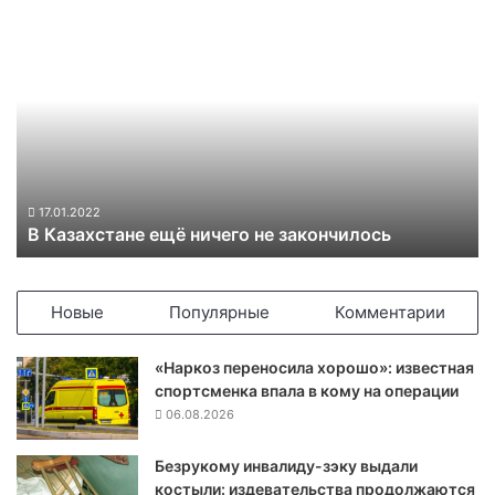
В
К
а
з
а
х
с
т
а
17.01.2022
В Казахстане ещё ничего не закончилось
н
е
е
щ
Новые
Популярные
Комментарии
ё
н
«Наркоз переносила хорошо»: известная
и
спортсменка впала в кому на операции
ч
06.08.2026
е
г
Безрукому инвалиду-зэку выдали
о
костыли: издевательства продолжаются
н