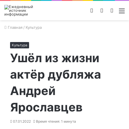
Войти
Switch
Поиск
М
skin
новос
Главная
/
Культура
Культура
Ушёл из жизни
актёр дубляжа
Андрей
Ярославцев
07.01.2022
Время чтения: 1 минута