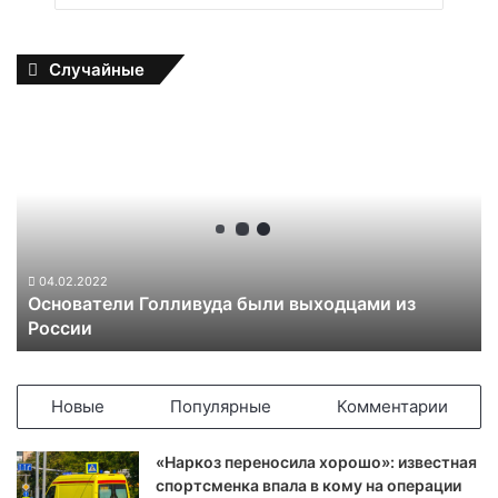
Случайные
О
с
н
о
в
а
т
е
04.02.2022
Основатели Голливуда были выходцами из
л
России
и
Г
о
л
Новые
Популярные
Комментарии
л
и
«Наркоз переносила хорошо»: известная
в
спортсменка впала в кому на операции
у