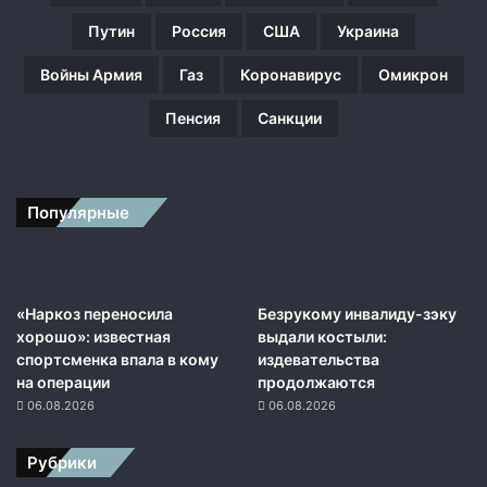
и
Путин
Россия
США
Украина
и
Войны Армия
Газ
Коронавирус
Омикрон
Пенсия
Санкции
Популярные
«Наркоз переносила
Безрукому инвалиду-зэку
хорошо»: известная
выдали костыли:
спортсменка впала в кому
издевательства
на операции
продолжаются
06.08.2026
06.08.2026
Рубрики