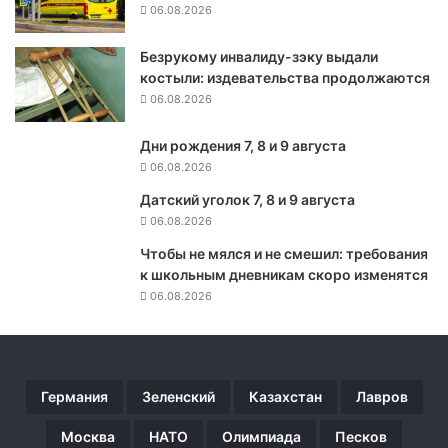
06.08.2026
д
а
Безрукому инвалиду-зэку выдали
б
костыли: издевательства продолжаются
ы
л
06.08.2026
и
в
Дни рождения 7, 8 и 9 августа
ы
06.08.2026
х
Датский уголок 7, 8 и 9 августа
о
06.08.2026
д
ц
Чтобы не мялся и не смешил: требования
а
к школьным дневникам скоро изменятся
м
06.08.2026
и
и
з
Р
о
Германия
Зеленский
Казахстан
Лавров
с
с
Москва
НАТО
Олимпиада
Песков