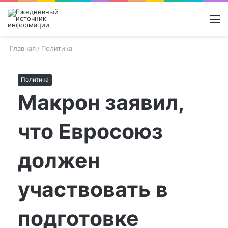
Войти
Switch
Поиск
М
skin
новос
Главная
/
Политика
Политика
Макрон заявил,
что Евросоюз
должен
участвовать в
подготовке