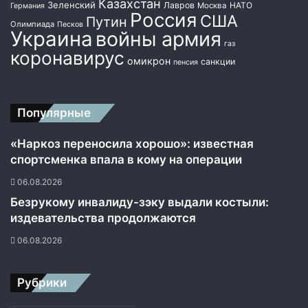
Казахстан
с
Зеленский
Лавров
НАТО
Москва
Германия
Россия
США
и
Путин
Олимпиада
Песков
м
Украина
войны армия
газ
о
коронавирус
омикрон
с
санкции
пенсия
т
и
Д
Популярные
Н
Р
«Наркоз переносила хорошо»: известная
и
спортсменка впала в кому на операции
Л
Н
06.08.2026
Р
Безрукому инвалиду-зэку выдали костыли:
издевательства продолжаются
06.08.2026
Рубрики