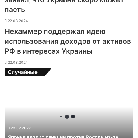
пасть
22.03.2024
Нехаммер поддержал идею
использования доходов от активов
РФ в интересах Украины
22.03.2024
Случайные
Я
п
о
н
и
я
в
23.02.2022
в
Япония вводит санкции против России из-за
о