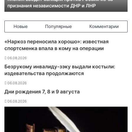
признания независимости ДНР и ЛНР
д
и
т
с
Новые
Популярные
Комментарии
а
н
«Наркоз переносила хорошо»: известная
к
спортсменка впала в кому на операции
ц
и
06.08.2026
и
Безрукому инвалиду-зэку выдали костыли:
п
издевательства продолжаются
р
о
06.08.2026
т
Дни рождения 7, 8 и 9 августа
и
в
06.08.2026
Р
о
с
с
и