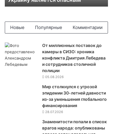
я
в
л
е
н
Новые
Популярные
Комментарии
и
е
М
От миллионных поставок до
а
камеры в СИЗО: хроника
к
конфликта Дмитрия Лебедева
р
и сотрудников столичной
о
полиции
н
05.08.2026
а
Мир столкнулся с угрозой
о
эпидемии 30-летней давности
в
из-за уменьшения глобального
о
финансирования
з
28.07.2026
м
о
Знаменитости попали в список
ж
врагов народа: опубликованы
н