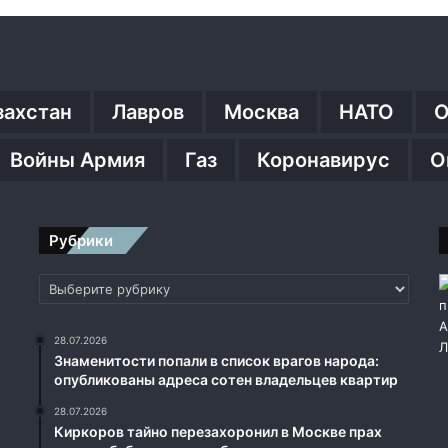
захстан
Лавров
Москва
НАТО
О
Войны Армия
Газ
Коронавирус
О
Рубрики
Рубрики
28.07.2026
Знаменитости попали в список врагов народа:
опубликованы адреса сотен владельцев квартир
28.07.2026
Киркоров тайно перезахоронил в Москве прах