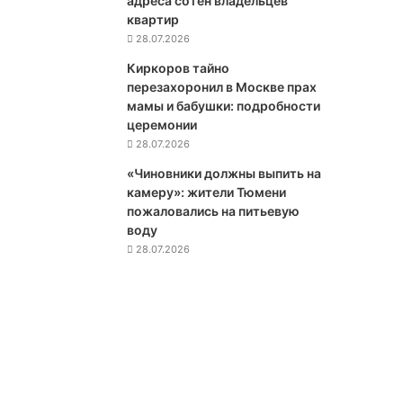
адреса сотен владельцев
о
квартир
й
28.07.2026
о
Киркоров тайно
т
перезахоронил в Москве прах
п
мамы и бабушки: подробности
р
церемонии
а
28.07.2026
в
к
«Чиновники должны выпить на
е
камеру»: жители Тюмени
в
пожаловались на питьевую
о
воду
й
28.07.2026
с
к
н
а
У
к
р
а