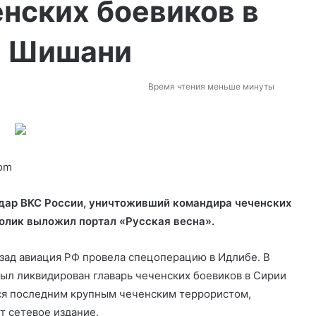
нских боевиков в
а Шишани
Время чтения меньше минуты
com
удар ВКС России, уничтоживший командира чеченских
олик выложил портал «Русская весна».
азад
авиация РФ провела спецоперацию в Идлибе. В
был ликвидирован главарь чеченских боевиков в Сирии
ся последним крупным чеченским террористом,
т сетевое издание.