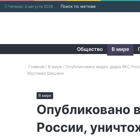
Поиск по меткам
Четверг, 6 августа 2026
Общество
В мире
Главная
/
В мире
/
Опубликовано видео удара ВКС Рос
Муслима Шишани
В мире
Опубликовано 
России, уничт