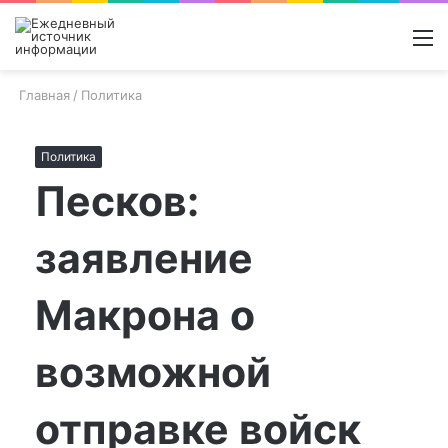
Войти
Switch
Поиск
М
skin
новос
Главная
/
Политика
Политика
Песков:
заявление
Макрона о
возможной
отправке войск