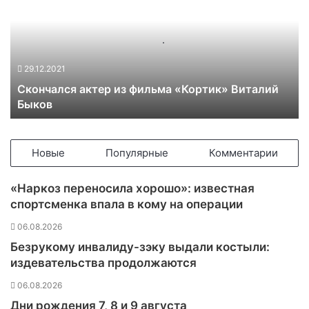
о
н
ч
а
л
29.12.2021
с
Скончался актер из фильма «Кортик» Виталий
я
Быков
а
к
т
е
Новые
Популярные
Комментарии
р
и
«Наркоз переносила хорошо»: известная
з
спортсменка впала в кому на операции
ф
и
06.08.2026
л
Безрукому инвалиду-зэку выдали костыли:
ь
издевательства продолжаются
м
а
06.08.2026
«
Дни рождения 7, 8 и 9 августа
К