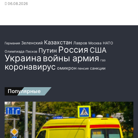
06.08.2026
Казахстан
Зеленский
Лавров
НАТО
Москва
Германия
Россия
США
Путин
Олимпиада
Песков
Украина
войны армия
газ
коронавирус
омикрон
санкции
пенсия
Популярные