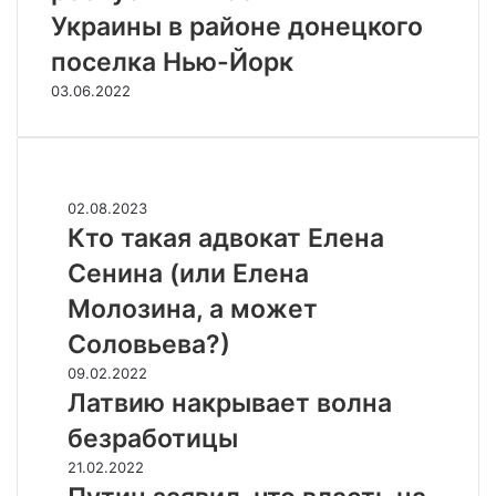
Украины в районе донецкого
поселка Нью-Йорк
03.06.2022
Случайные
К
02.08.2023
т
Кто такая адвокат Елена
о
Сенина (или Елена
т
а
Молозина, а может
к
Соловьева?)
а
я
Л
09.02.2022
а
а
Латвию накрывает волна
д
т
безработицы
в
в
о
и
П
21.02.2022
к
ю
у