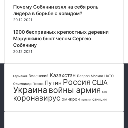
в
Почему Собянин взял на себя роль
и
лидера в борьбе с ковидом?
з
20.12.2021
К
р
1900 бесправных крепостных деревни
ы
Марушкино бьют челом Сергею
м
Собянину
а
20.12.2021
Казахстан
Зеленский
Лавров
НАТО
Москва
Германия
Россия
США
Путин
Олимпиада
Песков
Украина
войны армия
газ
коронавирус
омикрон
санкции
пенсия
Популярные