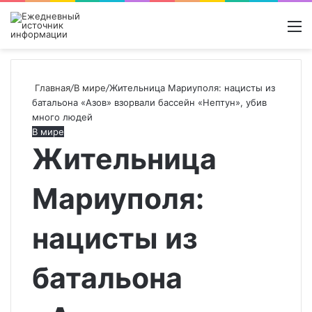
Войти
Switch
Поиск
М
skin
новос
Главная
/
В мире
/
Жительница Мариуполя: нацисты из
батальона «Азов» взорвали бассейн «Нептун», убив
много людей
В мире
Жительница
Мариуполя:
нацисты из
батальона