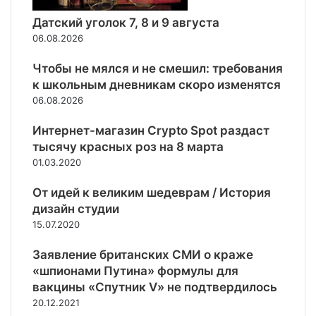
в
т
е
и
Датский уголок 7, 8 и 9 августа
и
06.08.2026
в
Д
Чтобы не мялся и не смешил: требования
о
к школьным дневникам скоро изменятся
н
06.08.2026
б
а
Интернет-магазин Crypto Spot раздаст
с
тысячу красных роз на 8 марта
с
01.03.2020
д
о
От идей к великим шедеврам / История
б
дизайн студии
р
о
15.07.2020
в
Заявление британских СМИ о краже
о
л
«шпионами Путина» формулы для
ь
вакцины «Спутник V» не подтвердилось
ц
20.12.2021
е