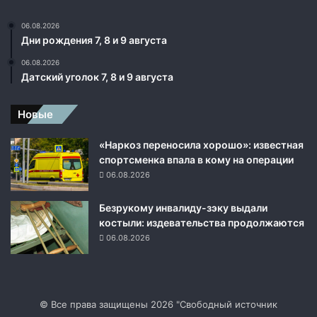
и
х
06.08.2026
г
Дни рождения 7, 8 и 9 августа
и
06.08.2026
п
Датский уголок 7, 8 и 9 августа
е
р
з
Новые
в
у
«Наркоз переносила хорошо»: известная
к
спортсменка впала в кому на операции
о
06.08.2026
в
ы
Безрукому инвалиду-зэку выдали
х
костыли: издевательства продолжаются
р
06.08.2026
а
к
е
т
,
© Все права защищены 2026 "Свободный источник