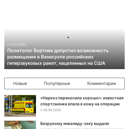
П
о
л
и
т
о
л
11.01.2022
Политолог Бортник допустил возможность
о
размещения в Венесуэле российских
г
гиперзвуковых ракет, нацеленных на США
Б
о
р
т
Новые
Популярные
Комментарии
н
и
«Наркоз переносила хорошо»: известная
к
спортсменка впала в кому на операции
д
06.08.2026
о
п
Безрукому инвалиду-зэку выдали
у