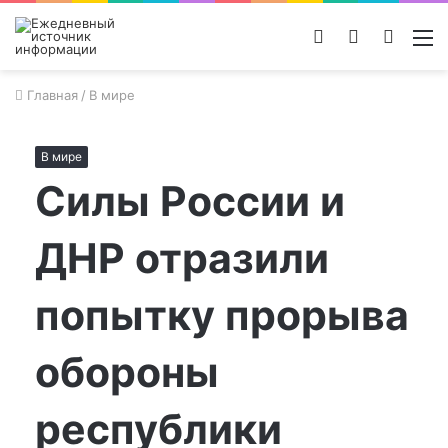
Войти
Switch
Поиск
М
skin
новос
Главная
/
В мире
В мире
Силы России и
ДНР отразили
попытку прорыва
обороны
республики