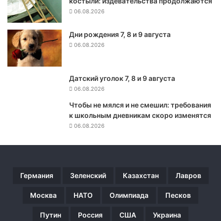
костыли: издевательства продолжаются
с
т
06.08.2026
и
л
Дни рождения 7, 8 и 9 августа
в
06.08.2026
о
з
м
Датский уголок 7, 8 и 9 августа
о
06.08.2026
ж
н
Чтобы не мялся и не смешил: требования
о
к школьным дневникам скоро изменятся
с
06.08.2026
т
ь
р
а
Германия
Зеленский
Казахстан
Лавров
з
м
Москва
НАТО
Олимпиада
Песков
е
щ
Путин
Россия
США
Украина
е