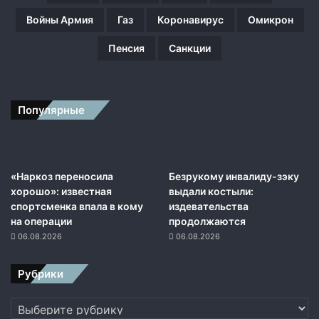
н
Войны Армия
Газ
Коронавирус
Омикрон
и
я
Пенсия
Санкции
в
В
е
н
Популярные
е
с
у
э
л
«Наркоз переносила
Безрукому инвалиду-зэку
е
хорошо»: известная
выдали костыли:
р
спортсменка впала в кому
издевательства
о
на операции
продолжаются
с
06.08.2026
06.08.2026
с
и
Рубрики
й
с
Рубрики
к