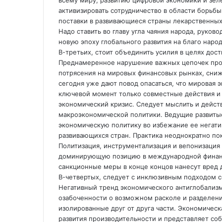
активизировать сотрудничество в области борьб
поставки в развивающиеся страны лекарственных
Надо ставить во главу угла чаяния народа, руков
новую эпоху глобального развития на благо наро
В-третьих, стоит объединить усилия в целях дос
Преднамеренное нарушение важных цепочек произ
потрясения на мировых финансовых рынках, сни
сегодня уже дают повод опасаться, что мировая э
ключевой момент только совместные действия и
экономический кризис. Следует мыслить и дейст
макроэкономической политики. Ведущие развиты
экономическую политику во избежание ее негати
развивающихся стран. Практика неоднократно пок
Политизация, инструментализация и вепонизация
доминирующую позицию в международной финанс
санкционные меры в конце концов нанесут вред д
В-четвертых, следует с инклюзивным подходом с
Негативный тренд экономического антиглобализ
озабоченности о возможном расколе и разделен
изолированные друг от друга части. Экономичес
развития производительности и представляет со