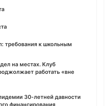
та
ста
л: требования к школьным
дел на местах. Клуб
роджолжает работать «вне
эпидемии 30-летней давности
ого финансирования