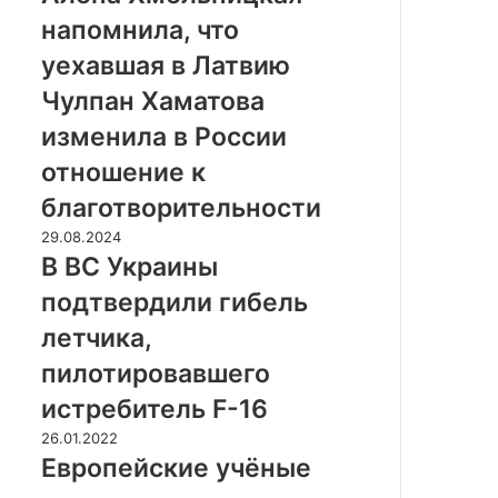
А
е
напомнила, что
и
н
У
а
уехавшая в Латвию
к
Х
Чулпан Хаматова
р
м
а
е
изменила в России
и
л
отношение к
н
ь
а
н
благотворительности
н
и
В
29.08.2024
е
ц
В
В ВС Украины
з
к
С
н
а
подтвердили гибель
У
а
я
к
летчика,
ю
н
р
т
а
пилотировавшего
а
,
п
и
истребитель F-16
к
о
н
а
м
Е
26.01.2022
ы
к
н
в
Европейские учёные
п
б
и
р
о