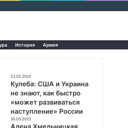
Пои
нов
ура
История
Армия
Случайные
К
23.02.2022
у
Кулеба: США и Украина
л
не знают, как быстро
е
б
«может развиваться
а
наступление» России
:
С
А
30.03.2022
Ш
л
Алена Хмельницкая