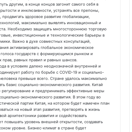
путь другим, в конце концов загонит самого себя в
рытости и инклюзивности, устранять все препоны,
 продвигать здоровое развитие глобализации,
ехнологий, максимально выявлять инновационный и
оста. Необходимо защищать многостороннюю торговую
рговые, инвестиционные и технологические барьеры в
мики. Важно в духе совместных консультаций,
ания активизировать глобальное экономическое
 голоса государств с формирующимся рынком и
 прав, равных правил и равных шансов.
года в условиях далеко неоднозначной внутренней и
рдинирует работу по борьбе с COVID-19 и социально-
 человека превыше всего. Стране удалось максимально
ать базис социально-экономического развития. Китай
е регулирование и предпринимать эффективные меры
социально-экономического развития. В этом году во
тической партии Китая, на котором будет намечен план
ваться на новый этап развития, претворять в жизнь
вой архитектоники развития и содействовать
т повышать уровень внешней открытости, создавать
оком уровне. Бизнес-климат в стране будет