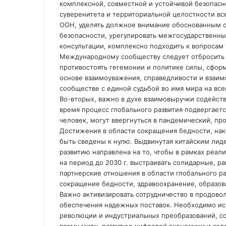
комплексной, совместной и устойчивой безопасн
суверенитета и территориальной целостности все
ООН, уделять должное внимание обоснованным о
безопасности, урегулировать межгосударственны
консультации, комплексно подходить к вопросам
Международному сообществу следует отбросить 
противостоять гегемонии и политике силы, сфо
основе взаимоуважения, справедливости и взаим
сообществе с единой судьбой во имя мира на все
Во-вторых, важно в духе взаимовыручки содейст
время процесс глобального развития подвергается
человек, могут ввергнуться в пандемический, пр
Достижения в области сокращения бедности, на
быть сведены к нулю. Выдвинутая китайским лид
развитию направлена на то, чтобы в рамках реал
на период до 2030 г. выстраивать солидарные, 
партнерские отношения в области глобального раз
сокращение бедности, здравоохранение, образов
Важно активизировать сотрудничество в продовол
обеспечения надежных поставок. Необходимо исп
революции и индустриальных преобразований, с
всему миру, развитию цифровой экономики и зел