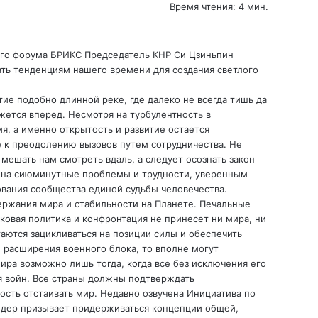
Время чтения: 4 мин.
го форума БРИКС Председатель КНР Си Цзиньпин
ть тенденциям нашего времени для создания светлого
тие подобно длинной реке, где далеко не всегда тишь да
вижется вперед. Несмотря на турбулентность в
я, а именно открытость и развитие остается
 к преодолению вызовов путем сотрудничества. Не
 мешать нам смотреть вдаль, а следует осознать закон
ся на сиюминутные проблемы и трудности, уверенным
ования сообщества единой судьбы человечества.
ержания мира и стабильности на Планете. Печальные
оковая политика и конфронтация не принесет ни мира, ни
аются зацикливаться на позиции силы и обеспечить
 расширения военного блока, то вполне могут
ира возможно лишь тогда, когда все без исключения его
ся войн. Все страны должны подтверждать
ость отстаивать мир. Недавно озвучена Инициатива по
лидер призывает придерживаться концепции общей,