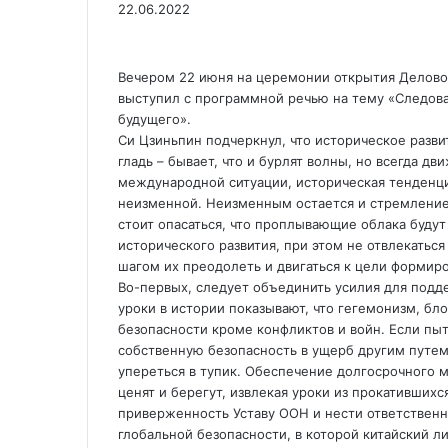
22.06.2022
Вечером 22 июня на церемонии открытия Делово
выступил с программной речью на тему «Следова
будущего».
Си Цзиньпин подчеркнул, что историческое разви
гладь – бывает, что и бурлят волны, но всегда д
международной ситуации, историческая тенденци
неизменной. Неизменным остается и стремление
стоит опасаться, что проплывающие облака будут
исторического развития, при этом не отвлекать
шагом их преодолеть и двигаться к цели формир
Во-первых, следует объединить усилия для подд
уроки в истории показывают, что гегемонизм, бл
безопасности кроме конфликтов и войн. Если пыт
собственную безопасность в ущерб другим путем
упереться в тупик. Обеспечение долгосрочного м
ценят и берегут, извлекая уроки из прокативших
приверженность Уставу ООН и нести ответственн
глобальной безопасности, в которой китайский 