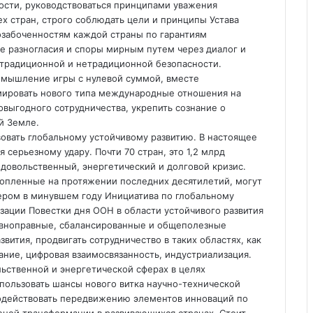
ости, руководствоваться принципами уважения
х стран, строго соблюдать цели и принципы Устава
забоченностям каждой страны по гарантиям
е разногласия и споры мирным путем через диалог и
 традиционной и нетрадиционной безопасности.
мышление игры с нулевой суммой, вместе
рмировать нового типа международные отношения на
овыгодного сотрудничества, укрепить сознание о
й Земле.
вовать глобальному устойчивому развитию. В настоящее
 серьезному удару. Почти 70 стран, это 1,2 млрд
одовольственный, энергетический и долговой кризис.
копленные на протяжении последних десятилетий, могут
ером в минувшем году Инициатива по глобальному
изации Повестки дня ООН в области устойчивого развития
равноправные, сбалансированные и общеполезные
вития, продвигать сотрудничество в таких областях, как
ание, цифровая взаимосвязанность, индустриализация.
ьственной и энергетической сферах в целях
ользовать шансы нового витка научно-технической
одействовать передвижению элементов инноваций по
еной трансформации в развивающихся странах. Стоит