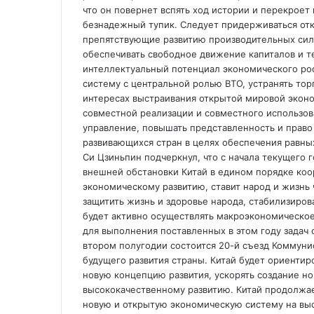
что он повернет вспять ход истории и перекроет 
безнадежный тупик. Следует придерживаться отк
препятствующие развитию производительных сил,
обеспечивать свободное движение капиталов и т
интеллектуальный потенциал экономического р
систему с центральной ролью ВТО, устранять то
интересах выстраивания открытой мировой эконо
совместной реализации и совместного использов
управление, повышать представленность и право
развивающихся стран в целях обеспечения равных
Си Цзиньпин подчеркнул, что с начала текущего 
внешней обстановки Китай в едином порядке коо
экономическому развитию, ставит народ и жизнь
защитить жизнь и здоровье народа, стабилизиров
будет активно осуществлять макроэкономическо
для выполнения поставленных в этом году задач 
втором полугодии состоится 20-й съезд Коммунис
будущего развития страны. Китай будет ориентиро
новую концепцию развития, ускорять создание но
высококачественному развитию. Китай продолжае
новую и открытую экономическую систему на выс