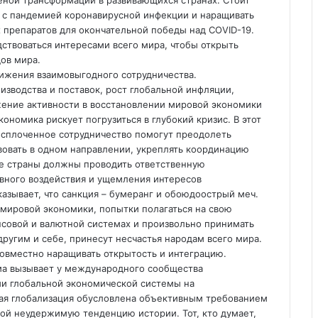
ы с пандемией коронавирусной инфекции и наращивать
 препаратов для окончательной победы над COVID-19.
одствоваться интересами всего мира, чтобы открыть
дов мира.
тижения взаимовыгодного сотрудничества.
водства и поставок, рост глобальной инфляции,
жение активности в восстановлении мировой экономики
кономика рискует погрузиться в глубокий кризис. В этот
 сплоченное сотрудничество помогут преодолеть
вовать в одном направлении, укреплять координацию
е страны должны проводить ответственную
вного воздействия и ущемления интересов
азывает, что санкция – бумеранг и обоюдоострый меч.
 мировой экономики, попытки полагаться на свою
овой и валютной системах и произвольно принимать
ругим и себе, принесут несчастья народам всего мира.
овместно наращивать открытость и интеграцию.
ма вызывает у международного сообщества
ии глобальной экономической системы на
кая глобализация обусловлена объективным требованием
бой неудержимую тенденцию истории. Тот, кто думает,