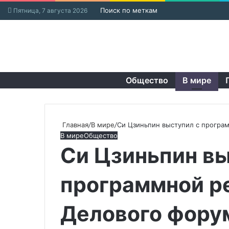
Поиск по меткам
Пятница, 7 августа 2026
Общество
В мире
Главная
/
В мире
/
Си Цзиньпин выступил с програ
В мире
Общество
Си Цзиньпин вы
программной р
Делового фору