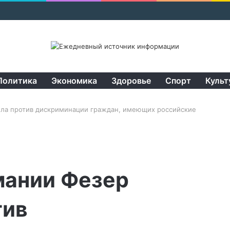
Политика
Экономика
Здоровье
Спорт
Культ
ила против дискриминации граждан, имеющих российские
мании Фезер
тив