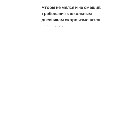
т
Чтобы не мялся и не смешил:
в
требования к школьным
а
дневникам скоро изменятся
7
06.08.2026
я
н
в
а
р
я
о
ш
и
б
к
о
й