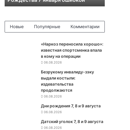
т
а
ю
т
п
Новые
Популярные
Комментарии
р
а
з
«Наркоз переносила хорошо»:
д
известная спортсменка впала
н
в кому на операции
о
06.08.2026
в
Безрукому инвалиду-зэку
а
выдали костыли:
н
издевательства
и
продолжаются
е
06.08.2026
Р
о
Дни рождения 7, 8 и 9 августа
ж
06.08.2026
д
Датский уголок 7, 8 и 9 августа
е
06.08.2026
с