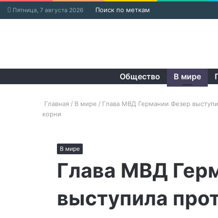
Поиск по меткам
Пятница, 7 августа 2026
Общество
В мире
Главная
/
В мире
/
Глава МВД Германии Фезер выступ
корни
В мире
Глава МВД Гер
выступила про