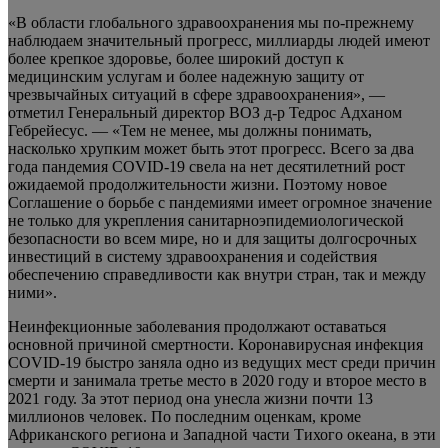
«В области глобального здравоохранения мы по-прежнему
наблюдаем значительный прогресс, миллиарды людей имеют
более крепкое здоровье, более широкий доступ к
медицинским услугам и более надежную защиту от
чрезвычайных ситуаций в сфере здравоохранения», —
отметил Генеральный директор ВОЗ д-р Тедрос Адханом
Гебрейесус. — «Тем не менее, мы должны понимать,
насколько хрупким может быть этот прогресс. Всего за два
года пандемия COVID-19 свела на нет десятилетний рост
ожидаемой продолжительности жизни. Поэтому новое
Соглашение о борьбе с пандемиями имеет огромное значение
не только для укрепления санитарноэпидемиологической
безопасности во всем мире, но и для защиты долгосрочных
инвестиций в систему здравоохранения и содействия
обеспечению справедливости как внутри стран, так и между
ними».
Неинфекционные заболевания продолжают оставаться
основной причиной смертности. Коронавирусная инфекция
COVID-19 быстро заняла одно из ведущих мест среди причин
смерти и занимала третье место в 2020 году и второе место в
2021 году. За этот период она унесла жизни почти 13
миллионов человек. По последним оценкам, кроме
Африканского региона и Западной части Тихого океана, в эти