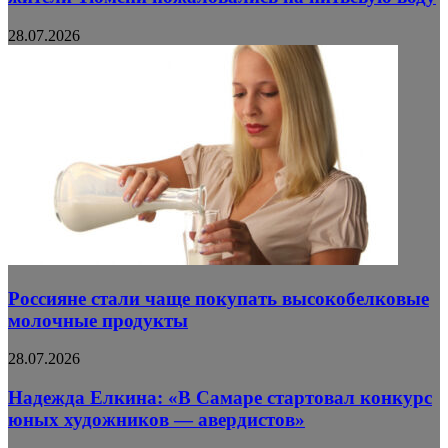
28.07.2026
Россияне стали чаще покупать высокобелковые
молочные продукты
28.07.2026
Надежда Елкина: «В Самаре стартовал конкурс
юных художников — авердистов»