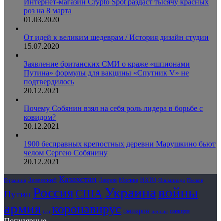
Интернет-магазин Crypto Spot раздаст тысячу красных
роз на 8 марта
01.03.2020
От идей к великим шедеврам / История дизайн студии
15.07.2020
Заявление британских СМИ о краже «шпионами
Путина» формулы для вакцины «Спутник V» не
подтвердилось
20.12.2021
Почему Собянин взял на себя роль лидера в борьбе с
ковидом?
20.12.2021
1900 бесправных крепостных деревни Марушкино бьют
челом Сергею Собянину
20.12.2021
Казахстан
Зеленский
Лавров
НАТО
Москва
Олимпиада
Германия
Песков
Украина
Россия
войны
США
Путин
армия
коронавирус
омикрон
санкции
газ
пенсия
Популярные