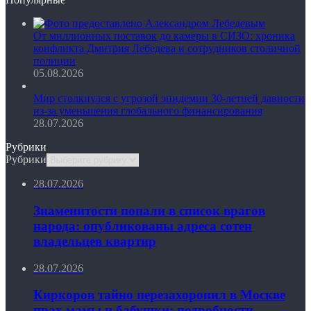
От миллионных поставок до камеры в СИЗО: хроника
конфликта Дмитрия Лебедева и сотрудников столичной
полиции
05.08.2026
Мир столкнулся с угрозой эпидемии 30-летней давности
из-за уменьшения глобального финансирования
28.07.2026
Рубрики
Рубрики
28.07.2026
Знаменитости попали в список врагов
народа: опубликованы адреса сотен
владельцев квартир
28.07.2026
Киркоров тайно перезахоронил в Москве
прах мамы и бабушки: подробности