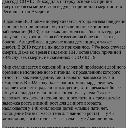
два года COVID-19 входил в пятерку основных причин
смерти во всем мире и стал ведущей причиной смертности в
Регионе стран Америки.
В докладе ВОЗ также подчеркивается, что до начала пандемии
основными причинами смерти были неинфекционные
заболевания (НИЗ), такие как ишемическая болезнь сердца и
инсульт, рак, хроническая обструктивная болезнь легких,
болезнь Альцгеймера и другие виды деменции, а также
диабет. В 2019 году на их долю приходилось 74% всех случаев
смерти. Даже во время пандемии НИЗ оставались причиной
78% случаев смерти, не связанных с COVID-19.
Мир сталкивается с серьезной и сложной проблемой двойного
бремени неполноценного питания, к проявлениям которого
относятся как недоедание, так и избыточная масса тела и
ожирение. В 2022 году более одного миллиарда человек
старше пяти лет страдали от ожирения, в то время как более
полумиллиарда имели пониженную массу тела. Также
тревожат показатели неполноценного питания среди детей:
задержка роста (низкий рост для данного возраста)
наблюдается у 148 миллионов детей младше пяти лет,
истощение (низкая масса тела для данного роста) — у 45
миллионов, а избыточная масса тела — у 37 миллионов.