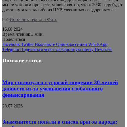
мы не ускорим прогресс, маловероятно, что к 2030 году будет
достигнута какая-либо из ЦУР, связанных со здоровьем».
br/>
Источник текста и Фото
15.08.2024
Время чтения: 3 мин.
Поделиться
Facebook
Twitter
Вконтакте
Одноклассники
WhatsApp
Telegram
Поделиться через электронную почту
Печатать
Похожие статьи
Мир столкнулся с угрозой эпидемии 30-летней
давности из-за уменьшения глобального
финансирования
28.07.2026
Знаменитости попали в список врагов народа: