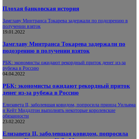
Плохая банковская история
Замглаву Минтранса Токарева задержали по подозрению в
получении взяток
19.01.2022
Замглаву Минтранса Токарева задержали по
подозрению в получении взяток
РБК: экономисты ожидают рекордный приток денег из-за
рубежа в Россию
04.04.2022
РБК: экономисты ожидают рекордный приток
денег из-за рубежа в Россию
Елизавета II, заболевшая ковидом, попросила принца Уильяма
и Кейт Миддлтон выполнять некоторые королевские
обязанности
23.02.2022
Елизавета II, заболевшая ковидом, попросила