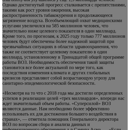
Однако достигнутый прогресс сталкивается с препятствиями,
такими как рост уровня ожирения, высокая
распространенность табакокурения и продолжающееся
загрязнение воздуха. Всеобъемлющий охват медицинскими
услугами увеличился на 585 миллионов человек, что
значительно ниже целевого показателя в один миллиард.
Кроме того, по прогнозам, к 2025 году только 777 миллионов
человек будут обеспечены более надежной защитой при
чрезвычайных ситуациях в области здравоохранения, что
также не соответствует целевому показателю в один
миллиард, установленному в Тринадцатой общей программе
работы ВОЗ. Необходимость обеспечения такой защиты
становится все более актуальной по мере того, как
последствия изменения климата и других глобальных
кризисов представляют собой возрастающую угрозу для
санитарно-эпидемиологической безопасности.
«Несмотря на то что с 2018 года мы достигли определенных
успехов в реализации целей «трех миллиардов», впереди нас
ждет значительный объем работы. «Суперсилой» ВОЗ
являются данные. Нам необходимо более эффективно
использовать их для достижения большего воздействия в
странах», — отметила помощник Генерального директора
ВОЗ по вопросам сбора и анализа данных и
информационного обеспечения д-р Самира Асма. — «Если