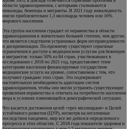
Кроме того, в докладе отмечаются серьезные проблемы в
области здравоохранения, с которыми сталкиваются
инвалиды, беженцы и мигранты. В 2021 году инвалидность
имели приблизительно 1,3 миллиарда человек или 16%
мирового населения.
Эта группа населения страдает от неравенства в области
здравоохранения в значительно большей степени, чем другие,
что является следствием устранимых форм несправедливости
и дискриминации. По-прежнему существуют серьезные
ограничения в доступе к медицинским услугам для беженцев
и мигрантов: только 50% из 84 стран, участвовавших в
исследовании с 2018 по 2021 год, предоставляют этим
категориям населения финансируемые государством
медицинские услуги на уровне, сопоставимом с тем, что
получают граждане этих стран. Это подчеркивает
настоятельную необходимость адаптации систем
здравоохранения, чтобы они могли устранять существующие
проявления неравенства и отвечать на потребности населения
мира в условиях изменяющейся демографической ситуации.
Что касается достижения целей «трех миллиардов» и Целей
устойчивого развития (ЦУР), несмотря на негативные
последствия пандемии, мир все же добился определенного
прогресса в этих областях. С 2018 года показатели здоровья и
благополучия улучшились у еще 1,5 миллиарда человек.