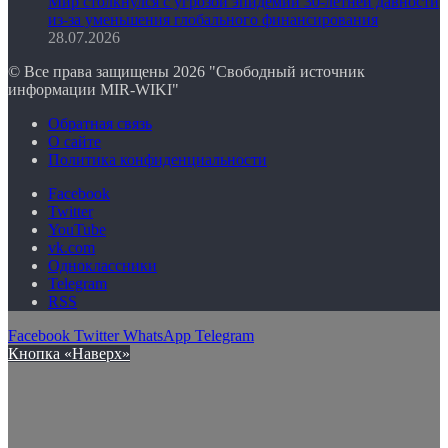
Мир столкнулся с угрозой эпидемии 30-летней давности
из-за уменьшения глобального финансирования
28.07.2026
© Все права защищены 2026 "Свободный источник
информации MIR-WIKI"
Обратная связь
О сайте
Политика конфиденциальности
Facebook
Twitter
YouTube
vk.com
Одноклассники
Telegram
RSS
Facebook
Twitter
WhatsApp
Telegram
Кнопка «Наверх»