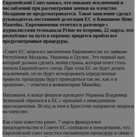
Европейский Союз заявил, что никаких исключений и
послаблений при рассмотрении заявки на членство
Молдавии не предусматривается. Такое заявление сделал
руководитель постоянной делегации ЕС в Кишиневе Янис
Мажейкс. Еврочиновник отметил в
разговоре с
журналистами телеканала Prime во вторник, 22 марта, что
республике на пути в еврозону придется пройти все
предусмотренные процедуры.
«Совет ЕС запросил заключение Еврокомиссии по заявкам
Республики Молдова, Украины и Грузии. Это первый шаг,
который должна сделать любая страна, которая хочет стать
членом Европейского союза. При этом ЕС не будет делать
исключений, он не будет игнорировать определенные
правила, процедуры будут проводиться так же, как и в
прошлом», − отметил в комментарии Мажейкс.
Напомним, в конце февраля президент Украины Владимир
Зеленский обратился к ЕС с просьбой о немедленном
присоединении. Вслед за ним к Брюсселю направили запросы
на членство.
Как стало известно ранее, 7 марта французское
председательство в Совете ЕС сообщило в понедельник, что
Европейский союз запустил письменную процедуру в связи с