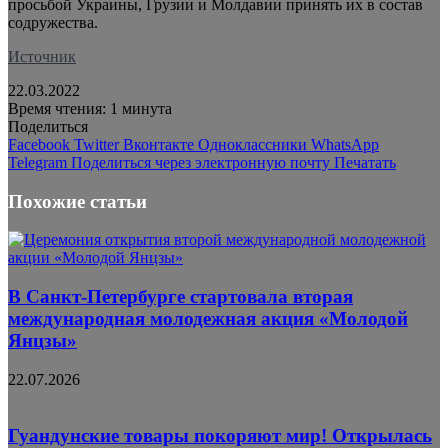
просьбой Украины, Грузии и Молдавии принять их в состав
содружества.
Источник
22.03.2022
Время чтения: 1 минута
Поделиться
Facebook
Twitter
Вконтакте
Одноклассники
WhatsApp
Telegram
Поделиться через электронную почту
Печатать
Похожие статьи
В Санкт-Петербурге стартовала вторая
международная молодежная акция «Молодой
Янцзы»
22.07.2026
Гуандунские товары покоряют мир! Открылась