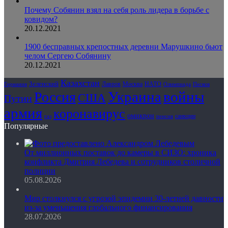
Почему Собянин взял на себя роль лидера в борьбе с
ковидом?
20.12.2021
1900 бесправных крепостных деревни Марушкино бьют
челом Сергею Собянину
20.12.2021
Казахстан
Зеленский
Лавров
НАТО
Москва
Олимпиада
Германия
Песков
Украина
Россия
войны
США
Путин
армия
коронавирус
омикрон
санкции
газ
пенсия
Популярные
От миллионных поставок до камеры в СИЗО: хроника
конфликта Дмитрия Лебедева и сотрудников столичной
полиции
05.08.2026
Мир столкнулся с угрозой эпидемии 30-летней давности
из-за уменьшения глобального финансирования
28.07.2026