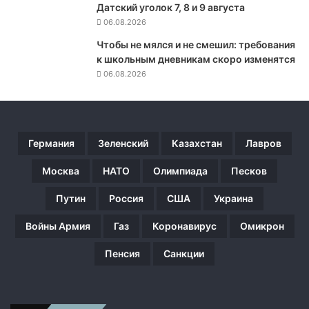
о
Датский уголок 7, 8 и 9 августа
с
06.08.2026
т
Чтобы не мялся и не смешил: требования
ь
к школьным дневникам скоро изменятся
г
06.08.2026
л
а
в
ы
«
Германия
Зеленский
Казахстан
Лавров
С
е
Москва
НАТО
Олимпиада
Песков
в
е
Путин
Россия
США
Украина
р
с
Войны Армия
Газ
Коронавирус
Омикрон
т
а
Пенсия
Санкции
л
и
»