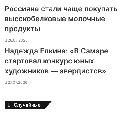
Россияне стали чаще покупать
высокобелковые молочные
продукты
28.07.2026
Надежда Елкина: «В Самаре
стартовал конкурс юных
художников — авердистов»
27.07.2026
Случайные
В
И
т
а