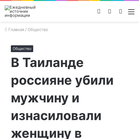
Войти
Switch
Поиск
М
skin
новос
Главная
/
Общество
Общество
В Таиланде
россияне убили
мужчину и
изнасиловали
женщину в