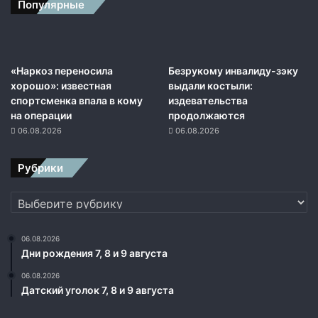
А
Популярные
л
е
к
с
«Наркоз переносила
Безрукому инвалиду-зэку
е
хорошо»: известная
выдали костыли:
я
спортсменка впала в кому
издевательства
М
на операции
продолжаются
о
06.08.2026
06.08.2026
р
д
а
Рубрики
ш
о
Рубрики
в
а
06.08.2026
Дни рождения 7, 8 и 9 августа
06.08.2026
Датский уголок 7, 8 и 9 августа