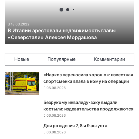
л
и
и
а
18.03.2022
В Италии арестовали недвижимость главы
р
«Северстали» Алексея Мордашова
е
с
т
о
Новые
Популярные
Комментарии
в
а
«Наркоз переносила хорошо»: известная
л
спортсменка впала в кому на операции
и
06.08.2026
н
е
Безрукому инвалиду-зэку выдали
д
костыли: издевательства продолжаются
в
и
06.08.2026
ж
Дни рождения 7, 8 и 9 августа
и
06.08.2026
м