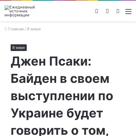
Войти
Switch
Поиск
М
skin
новос
Главная
/
В мире
В мире
Джен Псаки:
Байден в своем
выступлении по
Украине будет
говорить о том,