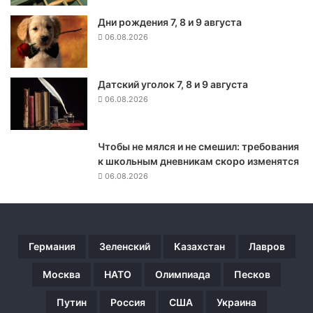
у
Дни рождения 7, 8 и 9 августа
ш
06.08.2026
а
т
с
Датский уголок 7, 8 и 9 августа
я
06.08.2026
д
о
ж
д
Чтобы не мялся и не смешил: требования
и
к школьным дневникам скоро изменятся
06.08.2026
Германия
Зеленский
Казахстан
Лавров
Москва
НАТО
Олимпиада
Песков
Путин
Россия
США
Украина