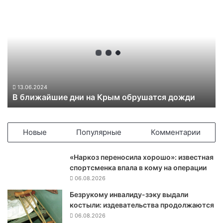
В
б
л
и
ж
а
й
ш
и
13.06.2024
В ближайшие дни на Крым обрушатся дожди
е
д
н
и
Новые
Популярные
Комментарии
н
а
«Наркоз переносила хорошо»: известная
К
спортсменка впала в кому на операции
р
06.08.2026
ы
м
Безрукому инвалиду-зэку выдали
о
костыли: издевательства продолжаются
б
06.08.2026
р