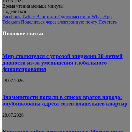
19.03.2022
Время чтения меньше минуты
Поделиться
Facebook
Twitter
Вконтакте
Одноклассники
WhatsApp
Telegram
Поделиться через электронную почту
Печатать
Похожие статьи
Мир столкнулся с угрозой эпидемии 30-летней
давности из-за уменьшения глобального
финансирования
28.07.2026
Знаменитости попали в список врагов народа:
опубликованы адреса сотен владельцев квартир
28.07.2026
Киркоров тайно перезахоронил в Москве прах