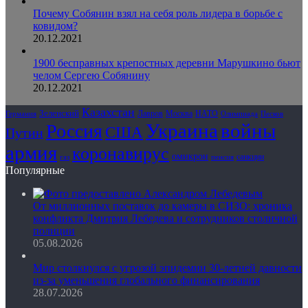
Почему Собянин взял на себя роль лидера в борьбе с
ковидом?
20.12.2021
1900 бесправных крепостных деревни Марушкино бьют
челом Сергею Собянину
20.12.2021
Казахстан
Зеленский
Лавров
НАТО
Москва
Олимпиада
Германия
Песков
Украина
Россия
войны
США
Путин
армия
коронавирус
омикрон
санкции
газ
пенсия
Популярные
От миллионных поставок до камеры в СИЗО: хроника
конфликта Дмитрия Лебедева и сотрудников столичной
полиции
05.08.2026
Мир столкнулся с угрозой эпидемии 30-летней давности
из-за уменьшения глобального финансирования
28.07.2026