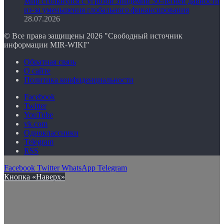
Мир столкнулся с угрозой эпидемии 30-летней давности
из-за уменьшения глобального финансирования
28.07.2026
© Все права защищены 2026 "Свободный источник
информации MIR-WIKI"
Обратная связь
О сайте
Политика конфиденциальности
Facebook
Twitter
YouTube
vk.com
Одноклассники
Telegram
RSS
Facebook
Twitter
WhatsApp
Telegram
Кнопка «Наверх»