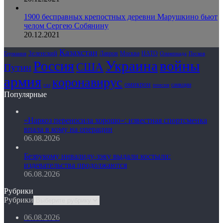
1900 бесправных крепостных деревни Марушкино бьют
челом Сергею Собянину
20.12.2021
Казахстан
Зеленский
Лавров
НАТО
Москва
Олимпиада
Германия
Песков
Украина
Россия
войны
США
Путин
армия
коронавирус
омикрон
санкции
газ
пенсия
Популярные
«Наркоз переносила хорошо»: известная спортсменка
впала в кому на операции
06.08.2026
Безрукому инвалиду-зэку выдали костыли:
издевательства продолжаются
06.08.2026
Рубрики
Рубрики
06.08.2026