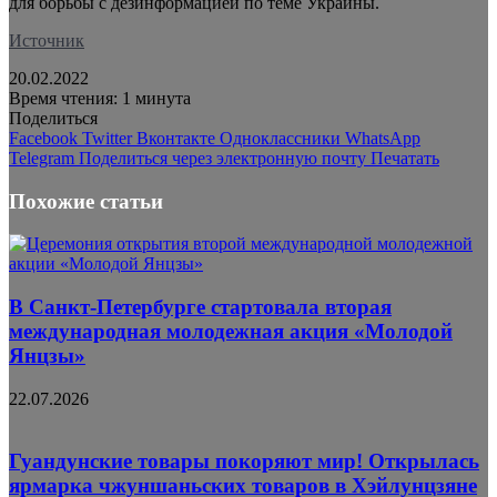
для борьбы с дезинформацией по теме Украины.
Источник
20.02.2022
Время чтения: 1 минута
Поделиться
Facebook
Twitter
Вконтакте
Одноклассники
WhatsApp
Telegram
Поделиться через электронную почту
Печатать
Похожие статьи
В Санкт-Петербурге стартовала вторая
международная молодежная акция «Молодой
Янцзы»
22.07.2026
Гуандунские товары покоряют мир! Открылась
ярмарка чжуншаньских товаров в Хэйлунцзяне