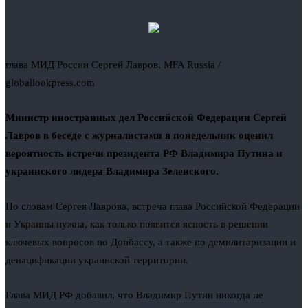
глава МИД России Сергей Лавров, MFA Russia /
globallookpress.com
Министр иностранных дел Российской Федерации Сергей
Лавров в беседе с журналистами в понедельник оценил
вероятность встречи президента РФ Владимира Путина и
украинского лидера Владимира Зеленского.
По словам
Сергея Лаврова, встреча глава Российской Федерации
и Украины нужна, как только появится ясность в решении
ключевых вопросов по Донбассу, а также по демилитаризации и
денацификации украинской территории.
Глава МИД РФ добавил, что Владимир Путин никогда не