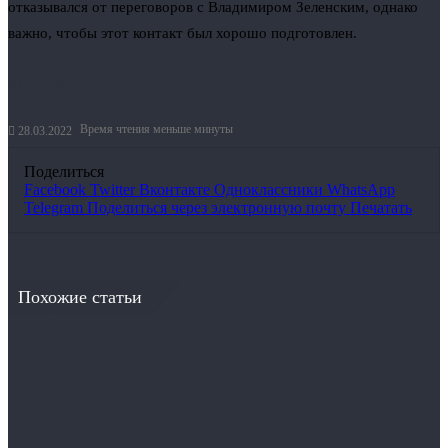
отказывался от переговоров с Владимиром Зеленским, однако
важно, чтобы этот контакт был хорошо подготовлен.
Источник
Время чтения меньше минуты
28.03.2022
Поделиться
Facebook
Twitter
Вконтакте
Одноклассники
WhatsApp
Telegram
Поделиться через электронную почту
Печатать
Похожие статьи