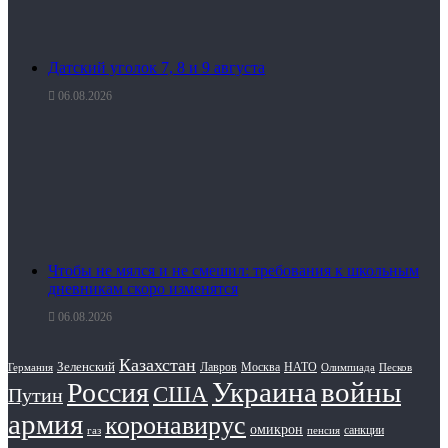
Датский уголок 7, 8 и 9 августа
06.08.2026
Чтобы не мялся и не смешил: требования к школьным
дневникам скоро изменятся
06.08.2026
Казахстан
Зеленский
Лавров
НАТО
Москва
Олимпиада
Германия
Песков
Украина
Россия
войны
США
Путин
армия
коронавирус
омикрон
санкции
газ
пенсия