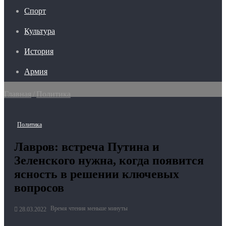
Спорт
Культура
История
Армия
Главная
/
Политика
Политика
Лавров: встреча Путина и
Зеленского нужна, когда появится
ясность в решении ключевых
вопросов
Время чтения меньше минуты
28.03.2022