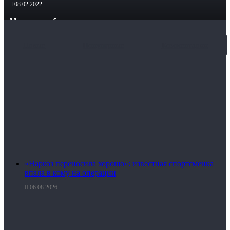
08.02.2022
Макрон сообщил, что напряжение во время его встречи с
Путиным было ощутимым
Новые
Популярные
Комментарии
«Наркоз переносила хорошо»: известная спортсменка
впала в кому на операции
06.08.2026