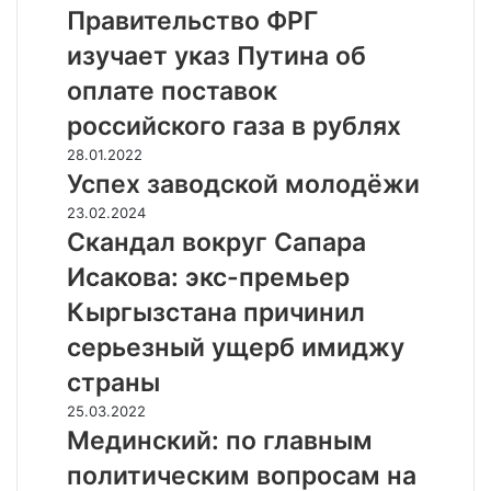
н
р
Правительство ФРГ
и
а
изучает указ Путина об
к
в
а
и
оплате поставок
к
т
российского газа в рублях
о
е
г
л
У
28.01.2022
о
ь
с
Успех заводской молодёжи
т
с
п
С
23.02.2024
о
т
е
к
Скандал вокруг Сапара
р
в
х
а
г
о
з
Исакова: экс-премьер
н
а
Ф
а
д
Кыргызстана причинил
с
Р
в
а
Н
Г
о
серьезный ущерб имиджу
л
а
и
д
в
страны
з
з
с
о
а
у
к
М
25.03.2022
к
р
ч
о
е
Мединский: по главным
р
б
а
й
д
у
политическим вопросам на
а
е
м
и
г