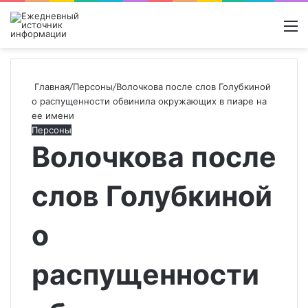
Войти
Switch
Поиск
М
skin
новос
Главная
/
Персоны
/
Волочкова после слов Голубкиной
о распущенности обвинила окружающих в пиаре на
ее имени
Персоны
Волочкова после
слов Голубкиной
о
распущенности