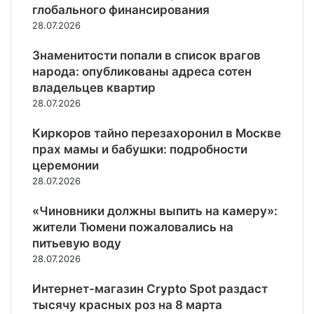
л
У
я
ж
глобального финансирования
о
л
в
G
к
в
е
д
28.07.2026
и
»
o
р
з
т
ы
ш
:
o
а
о
н
Знаменитости попали в список врагов
в
и
Д
g
и
н
и
Д
народа: опубликованы адреса сотен
л
о
l
н
у
к
о
а
владельцев квартир
н
e
ы
С
а
м
с
а
28.07.2026
к
п
В
м
е
ь
л
е
о
О
н
О
2
ь
Киркоров тайно перезахоронил в Москве
щ
д
а
О
2
д
ё
прах мамы и бабушки: подробности
Г
о
Н
о
Т
о
церемонии
о
с
б
р
д
28.07.2026
р
в
ъ
а
н
л
о
е
м
о
«Чиновники должны выпить на камеру»:
о
б
к
п
м
в
жители Тюмени пожаловались на
о
т
п
у
к
питьевую воду
ж
о
р
ш
о
д
28.07.2026
в
и
т
й
е
н
з
р
Интернет-магазин Crypto Spot раздаст
н
е
в
а
н
тысячу красных роз на 8 марта
д
а
ф