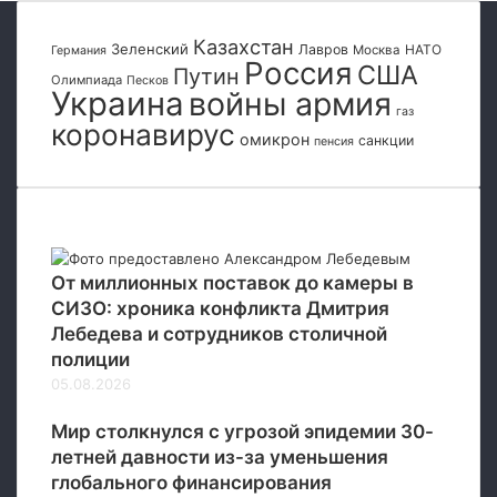
к
и
Казахстан
Зеленский
Лавров
НАТО
м
Москва
Германия
Россия
США
Путин
с
Олимпиада
Песков
Украина
войны армия
а
газ
н
коронавирус
омикрон
санкции
пенсия
к
ц
и
я
Популярные
м
С
От миллионных поставок до камеры в
Ш
СИЗО: хроника конфликта Дмитрия
А
в
Лебедева и сотрудников столичной
о
полиции
т
05.08.2026
н
о
Мир столкнулся с угрозой эпидемии 30-
ш
летней давности из-за уменьшения
е
глобального финансирования
н