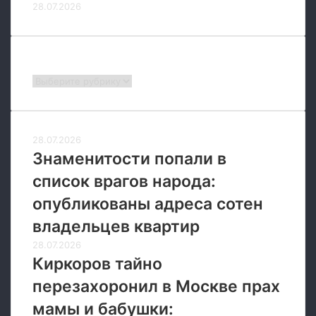
28.07.2026
и
и
Р
о
Рубрики
с
Рубрики
с
и
и
28.07.2026
Знаменитости попали в
список врагов народа:
опубликованы адреса сотен
владельцев квартир
28.07.2026
Киркоров тайно
перезахоронил в Москве прах
мамы и бабушки: