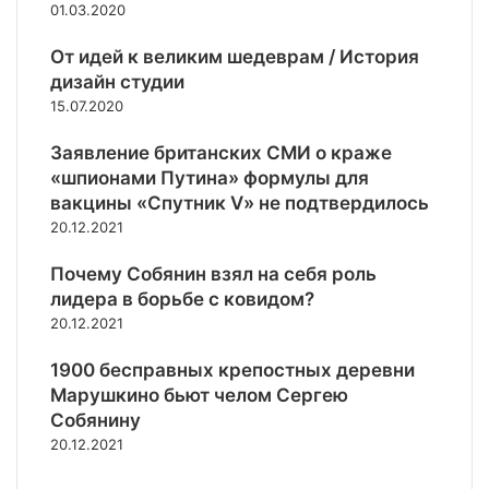
ы
01.03.2020
в
л
у
х
и
Д
н
т
От идей к великим шедеврам / История
ж
ж
а
е
и
дизайн студии
о
3
р
м
Б
15.07.2020
,
р
о
а
5
и
с
й
Заявление британских СМИ о краже
м
т
т
д
«шпионами Путина» формулы для
л
о
и
е
н
вакцины «Спутник V» не подтвердилось
р
н
р
20.12.2021
и
а
у
я
к
б
Почему Собянин взял на себя роль
х
б
л
лидера в борьбе с ковидом?
У
о
е
20.12.2021
к
л
й
р
е
1900 бесправных крепостных деревни
а
е
Марушкино бьют челом Сергею
и
ж
н
Собянину
е
ы
20.12.2021
с
т