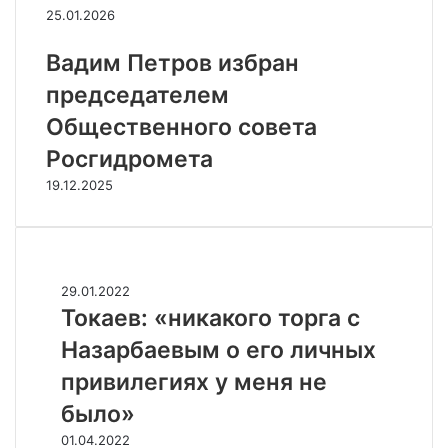
25.01.2026
Вадим Петров избран
председателем
Общественного совета
Росгидромета
19.12.2025
Случайные
Т
29.01.2022
о
Токаев: «никакого торга с
к
Назарбаевым о его личных
а
е
привилегиях у меня не
в
было»
:
«
П
01.04.2022