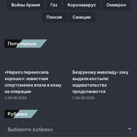
а
Войны Армия
Газ
Коронавирус
Омикрон
р
т
Пенсия
Санкции
н
е
р
о
Популярные
м
,
н
о
н
«Наркоз переносила
Безрукому инвалиду-зэку
е
хорошо»: известная
выдали костыли:
с
спортсменка впала в кому
издевательства
о
на операции
продолжаются
ю
06.08.2026
06.08.2026
з
н
Рубрики
и
к
Рубрики
о
м