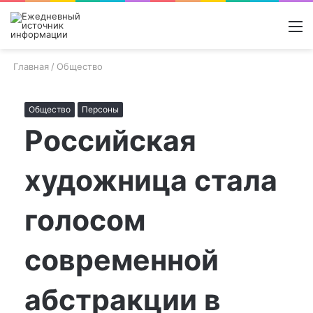
Войти
Switch
Поиск
М
skin
новос
Главная
/
Общество
Общество
Персоны
Российская
художница стала
голосом
современной
абстракции в