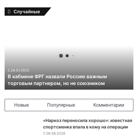
Случайные
В
к
а
б
м
и
н
е
26.01.2022
В кабмине ФРГ назвали Россию важным
Ф
торговым партнером, но не союзником
Р
Г
н
а
Новые
Популярные
Комментарии
з
в
«Наркоз переносила хорошо»: известная
а
спортсменка впала в кому на операции
л
06.08.2026
и