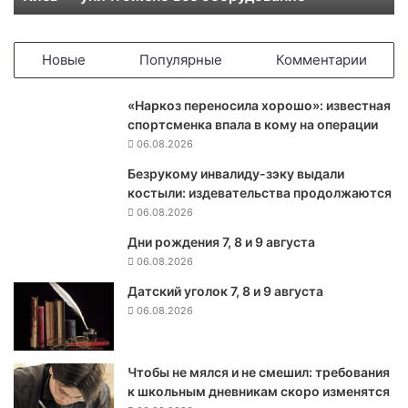
Ш
А
н
Новые
Популярные
Комментарии
е
с
«Наркоз переносила хорошо»: известная
о
спортсменка впала в кому на операции
б
06.08.2026
и
р
Безрукому инвалиду-зэку выдали
а
костыли: издевательства продолжаются
е
06.08.2026
т
Дни рождения 7, 8 и 9 августа
с
06.08.2026
я
в
Датский уголок 7, 8 и 9 августа
о
06.08.2026
з
в
р
Чтобы не мялся и не смешил: требования
а
к школьным дневникам скоро изменятся
щ