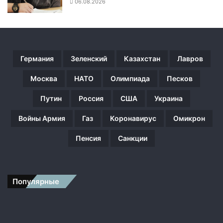
06.08.2026
а
т
ь
с
я
в
Германия
Зеленский
Казахстан
Лавров
К
и
Москва
НАТО
Олимпиада
Песков
е
Путин
Россия
США
Украина
в
—
Войны Армия
Газ
Коронавирус
Омикрон
у
н
Пенсия
Санкции
и
ч
т
о
Популярные
ж
е
н
о