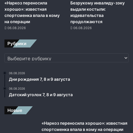
в
«Наркоз переносила
Безрукому инвалиду-зэку
с
хорошо»: известная
выдали костыли:
ё
спортсменка впала в кому
издевательства
о
на операции
продолжаются
б
06.08.2026
06.08.2026
о
р
Рубрики
у
д
Рубрики
о
в
а
06.08.2026
н
Дни рождения 7, 8 и 9 августа
и
е
06.08.2026
Датский уголок 7, 8 и 9 августа
Новые
«Наркоз переносила хорошо»: известная
спортсменка впала в кому на операции