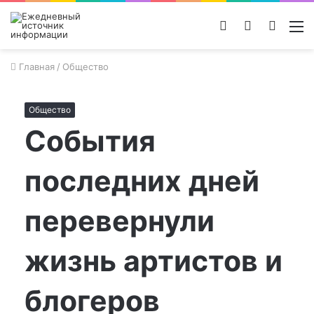
Войти
Switch
Поиск
М
skin
новос
Главная
/
Общество
Общество
События
последних дней
перевернули
жизнь артистов и
блогеров