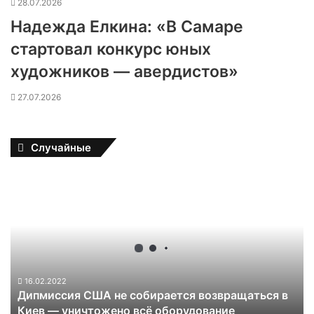
28.07.2026
Надежда Елкина: «В Самаре
стартовал конкурс юных
художников — авердистов»
27.07.2026
Случайные
Д
и
п
м
и
с
с
и
16.02.2022
Дипмиссия США не собирается возвращаться в
я
Киев — уничтожено всё оборудование
С