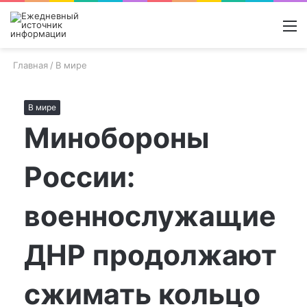
Войти
Switch
Поиск
М
skin
новос
Главная
/
В мире
В мире
Минобороны
России:
военнослужащие
ДНР продолжают
сжимать кольцо