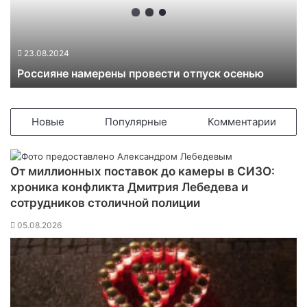
и
я
н
е
23.08.2024
н
Россияне намерены провести отпуск осенью
а
м
е
р
Новые
Популярные
Комментарии
е
н
ы
От миллионных поставок до камеры в СИЗО:
п
хроника конфликта Дмитрия Лебедева и
р
сотрудников столичной полиции
о
в
05.08.2026
е
с
т
и
о
т