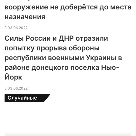
вооружение не доберётся до места
назначения
03.06.2022
Силы России и ДНР отразили
попытку прорыва обороны
республики военными Украины в
районе донецкого поселка Нью-
Йорк
03.06.2022
Случайные
Р
о
с
с