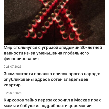
п
у
с
к
о
с
е
н
ь
Мир столкнулся с угрозой эпидемии 30-летней
ю
давности из-за уменьшения глобального
финансирования
28.07.2026
Знаменитости попали в список врагов народа:
опубликованы адреса сотен владельцев
квартир
28.07.2026
Киркоров тайно перезахоронил в Москве прах
мамы и бабушки: подробности церемонии