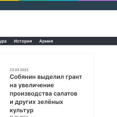
Пои
нов
ура
История
Армия
Случайные
С
23.03.2022
о
Собянин выделил грант
б
на увеличение
я
н
производства салатов
и
и других зелёных
н
в
культур
ы
П
18.02.2022