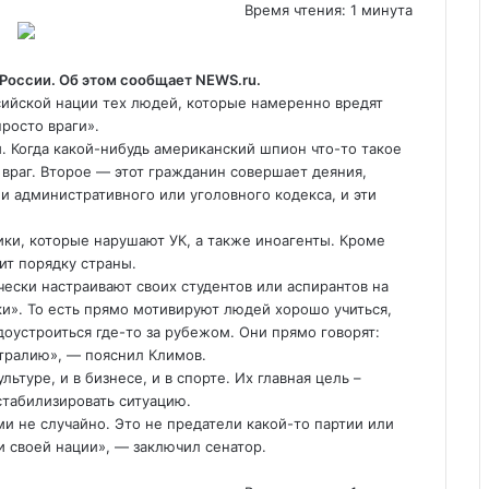
Время чтения: 1 минута
 России. Об этом сообщает NEWS.ru.
ийской нации тех людей, которые намеренно вредят
росто враги».
. Когда какой-нибудь американский шпион что-то такое
 враг. Второе — этот гражданин совершает деяния,
 административного или уголовного кодекса, и эти
ики, которые нарушают УК, а также иноагенты. Кроме
ит порядку страны.
чески настраивают своих студентов или аспирантов на
шки». То есть прямо мотивируют людей хорошо учиться,
доустроиться где-то за рубежом. Они прямо говорят:
стралию», — пояснил Климов.
льтуре, и в бизнесе, и в спорте. Их главная цель –
стабилизировать ситуацию.
и не случайно. Это не предатели какой-то партии или
и своей нации», — заключил сенатор.