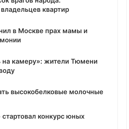
ок врагов народа:
 владельцев квартир
нил в Москве прах мамы и
емонии
 на камеру»: жители Тюмени
воду
пать высокобелковые молочные
 стартовал конкурс юных