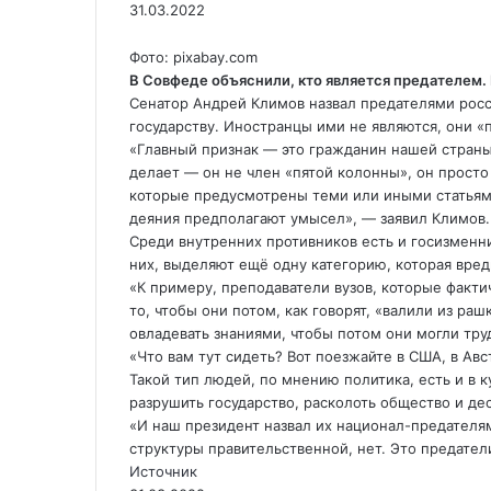
31.03.2022
Фото: pixabay.com
В Совфеде объяснили, кто является предателем.
Сенатор Андрей Климов назвал предателями росс
государству. Иностранцы ими не являются, они «п
«Главный
признак — это гражданин нашей страны
делает — он не член «пятой колонны», он просто
которые предусмотрены теми или иными статьями
деяния предполагают умысел», — заявил Климов.
Среди внутренних противников есть и госизменн
них, выделяют ещё одну категорию, которая вред
«К примеру, преподаватели вузов, которые факти
то, чтобы они потом, как говорят, «валили из ра
овладевать знаниями, чтобы потом они могли тру
«Что вам тут сидеть? Вот поезжайте в США, в Ав
Такой тип людей, по мнению политика, есть и в ку
разрушить государство, расколоть общество и де
«И наш президент назвал их национал-предателям
структуры правительственной, нет. Это предател
Источник