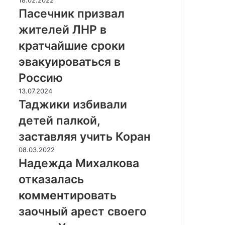
д
а
Пасечник призвал
е
с
л
жителей ЛНР в
е
и
ч
кратчайшие сроки
л
н
г
эвакуироваться в
и
р
к
Россию
а
п
н
Т
13.07.2024
р
т
а
Таджики избивали
и
н
д
з
детей палкой,
а
ж
в
у
и
заставляя учить Коран
а
в
к
л
Н
08.03.2022
е
и
ж
а
Надежда Михалкова
л
и
и
д
и
з
отказалась
т
е
ч
б
е
ж
комментировать
е
и
л
д
н
в
заочный арест своего
е
а
и
а
й
М