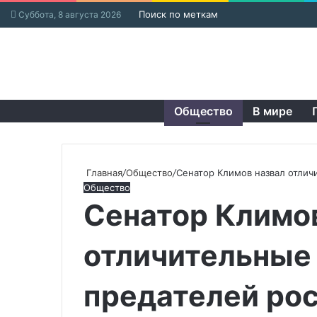
Поиск по меткам
Суббота, 8 августа 2026
Общество
В мире
Главная
/
Общество
/
Сенатор Климов назвал отлич
Общество
Сенатор Климо
отличительные
предателей рос