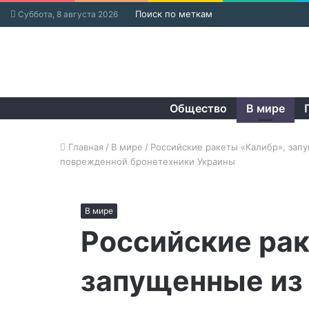
Поиск по меткам
Суббота, 8 августа 2026
Общество
В мире
Главная
/
В мире
/
Российские ракеты «Калибр», зап
поврежденной бронетехники Украины
В мире
Российские ра
запущенные из 