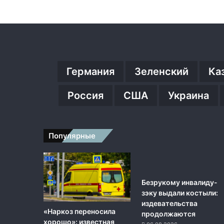
Германия
Зеленский
Ка
Россия
США
Украина
Популярные
Безрукому инвалиду-
зэку выдали костыли:
издевательства
«Наркоз переносила
продолжаются
хорошо»: известная