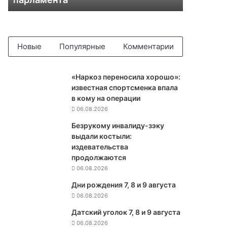
а
ж
и
л
и
Новые
Популярные
Комментарии
с
а
с
«Наркоз переносила хорошо»:
о
известная спортсменка впала
х
в кому на операции
р
06.08.2026
а
Безрукому инвалиду-зэку
н
выдали костыли:
и
издевательства
л
продолжаются
и
06.08.2026
п
р
Дни рождения 7, 8 и 9 августа
а
06.08.2026
в
Датский уголок 7, 8 и 9 августа
о
06.08.2026
Н