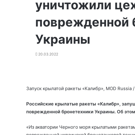
уничтожили цех
поврежденной 
Украины
20.03.2022
Запуск крылатой ракеты «Калибр», MOD Russia / 
Российские крылатые ракеты «Калибр», запущ
поврежденной бронетехники Украины. Об это
«Из акватории Черного
моря крылатыми ракетам
поврежденной украинской бронетанковой техни