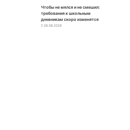
а
Чтобы не мялся и не смешил:
з
требования к школьным
а
дневникам скоро изменятся
р
06.08.2026
б
а
е
в
а
в
ы
с
т
у
п
а
т
ь
н
а
з