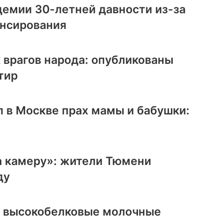
демии 30-летней давности из-за
ансирования
 врагов народа: опубликованы
тир
 в Москве прах мамы и бабушки:
а камеру»: жители Тюмени
ду
ь высокобелковые молочные