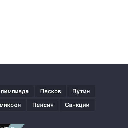
о
и
д
у
щ
и
м
и
»
лимпиада
Песков
Путин
микрон
Пенсия
Санкции
Новые