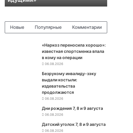
Г
О
л
а
ф
Новые
Популярные
Комментарии
Ш
о
л
«Наркоз переносила хорошо»:
ь
известная спортсменка впала
ц
в кому на операции
з
06.08.2026
а
Безрукому инвалиду-зэку
я
выдали костыли:
в
издевательства
и
продолжаются
л
06.08.2026
,
ч
Дни рождения 7, 8 и 9 августа
т
06.08.2026
о
Датский уголок 7, 8 и 9 августа
с
06.08.2026
а