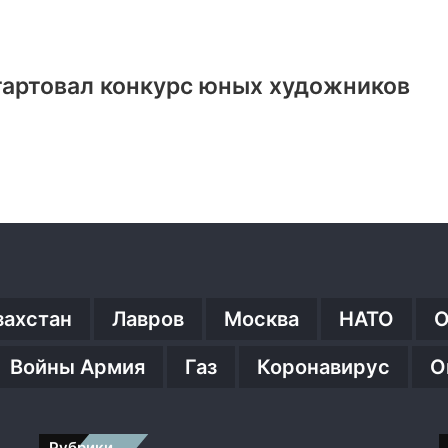
тартовал конкурс юных художников
захстан
Лавров
Москва
НАТО
О
Войны Армия
Газ
Коронавирус
О
Рубрики