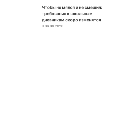
н
Чтобы не мялся и не смешил:
к
требования к школьным
ц
дневникам скоро изменятся
и
06.08.2026
и
п
р
о
т
и
в
Р
о
с
с
и
и
в
с
л
у