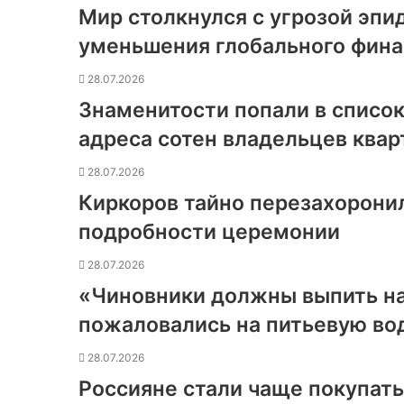
Мир столкнулся с угрозой эпи
уменьшения глобального фин
28.07.2026
Знаменитости попали в список
адреса сотен владельцев квар
28.07.2026
Киркоров тайно перезахоронил
подробности церемонии
28.07.2026
«Чиновники должны выпить н
пожаловались на питьевую во
28.07.2026
Россияне стали чаще покупат