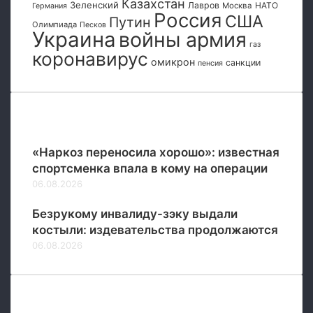
Казахстан
и
Зеленский
ь
Лавров
НАТО
Москва
Германия
Россия
США
и
Путин
н
Олимпиада
Песков
Украина
войны армия
ы
газ
х
коронавирус
омикрон
санкции
о
пенсия
р
г
а
Популярные
н
о
«Наркоз переносила хорошо»: известная
в
спортсменка впала в кому на операции
06.08.2026
Безрукому инвалиду-зэку выдали
костыли: издевательства продолжаются
06.08.2026
Рубрики