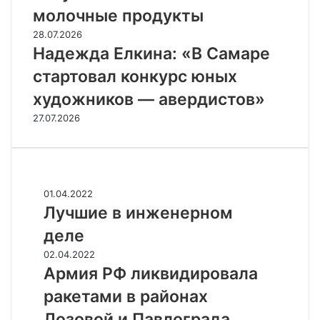
молочные продукты
28.07.2026
Надежда Елкина: «В Самаре
стартовал конкурс юных
художников — авердистов»
27.07.2026
Случайные
Л
01.04.2022
у
Лучшие в инженерном
ч
деле
ш
и
А
02.04.2022
е
р
Армия РФ ликвидировала
в
м
ракетами в районах
и
и
н
я
Лозовой и Павлограда