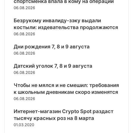
д
о
спортсменка впала в кому на операции
п
А
с
п
т
е
т
р
06.08.2026
О
т
к
а
с
р
и
«
о
у
н
ь
е
п
Безрукому инвалиду-зэку выдали
С
в
и
и
и
л
а
костыли: издевательства продолжаются
б
,
н
я
д
а
с
е
06.08.2026
в
о
V
у
ж
о
р
М
с
a
т
а
в
б
Дни рождения 7, 8 и 9 августа
а
т
l
б
л
н
а
06.08.2026
р
р
i
о
о
а
н
и
а
o
и
б
т
к
Датский уголок 7, 8 и 9 августа
у
н
и
ы
е
»
06.08.2026
п
н
к
р
р
о
о
о
о
р
Чтобы не мялся и не смешил: требования
л
й
ф
с
и
к школьным дневникам скоро изменятся
ь
в
е
с
т
з
06.08.2026
а
P
и
о
а
л
a
я
р
Интернет-магазин Crypto Spot раздаст
х
ю
u
н
и
о
тысячу красных роз на 8 марта
т
l
н
и
д
ы
i
01.03.2020
а
з
и
н
g
д
а