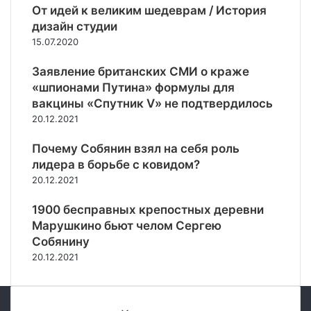
т
а
От идей к великим шедеврам / История
о
е
в
Z
в
б
дизайн студии
й
о
-
н
ъ
с
д
15.07.2020
к
у
я
т
а
о
т
в
в
Заявление британских СМИ о краже
«
л
р
и
и
А
«шпионами Путина» формулы для
о
е
л
я
н
вакцины «Спутник V» не подтвердилось
н
н
и
п
т
20.12.2021
н
н
о
р
о
а
е
б
а
н
Почему Собянин взял на себя роль
м
у
в
о
лидера в борьбе с ковидом?
р
х
о
в
20.12.2021
ы
о
о
»
н
д
х
в
1900 бесправных крепостных деревни
к
е
р
К
Марушкино бьют челом Сергею
е
и
а
и
Собянину
з
н
е
20.12.2021
Р
и
в
о
т
е
с
е
с
л