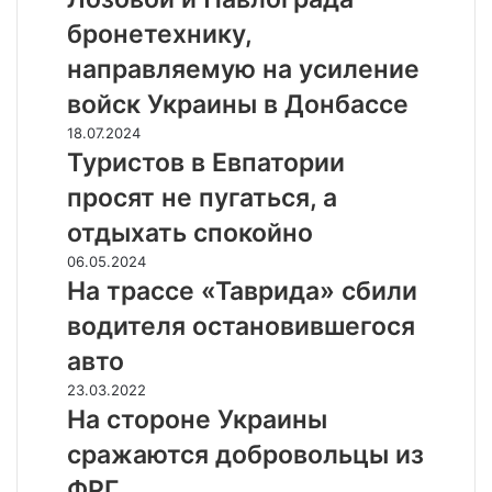
ж
Р
бронетехнику,
е
Ф
н
л
направляемую на усиление
е
и
войск Украины в Донбассе
р
к
н
в
Т
18.07.2024
о
и
у
Туристов в Евпатории
м
д
р
просят не пугаться, а
д
и
и
е
р
с
отдыхать спокойно
л
о
т
Н
06.05.2024
е
в
о
а
На трассе «Таврида» сбили
а
в
т
л
в
водителя остановившегося
р
а
Е
а
авто
р
в
с
а
п
Н
23.03.2022
с
к
а
а
На стороне Украины
е
е
т
с
«
сражаются добровольцы из
т
о
т
Т
а
р
о
ФРГ