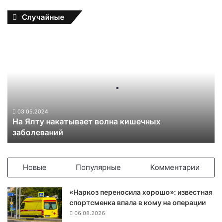
Случайные
Н
а
Я
л
т
у
н
а
03.05.2024
На Ялту накатывает волна кишечных
к
заболеваний
а
т
ы
в
Новые
Популярные
Комментарии
а
е
«Наркоз переносила хорошо»: известная
т
спортсменка впала в кому на операции
в
06.08.2026
о