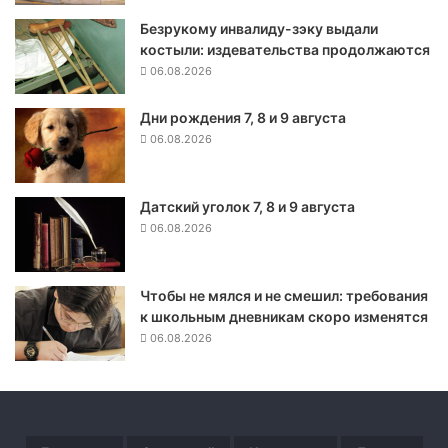
л
Безрукому инвалиду-зэку выдали
н
костыли: издевательства продолжаются
а
к
06.08.2026
и
ш
Дни рождения 7, 8 и 9 августа
е
06.08.2026
ч
н
ы
Датский уголок 7, 8 и 9 августа
х
06.08.2026
з
а
б
Чтобы не мялся и не смешил: требования
о
к школьным дневникам скоро изменятся
л
06.08.2026
е
в
а
н
и