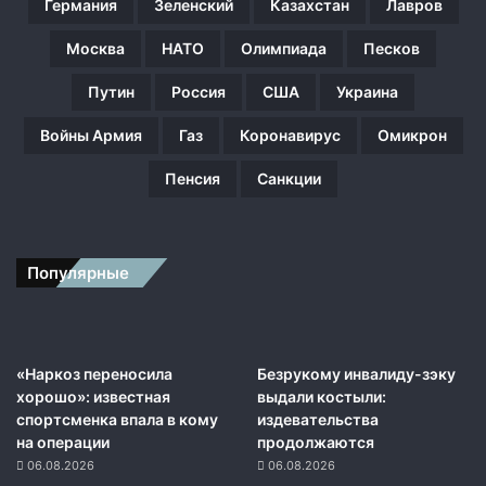
й
Германия
Зеленский
Казахстан
Лавров
Москва
НАТО
Олимпиада
Песков
Путин
Россия
США
Украина
Войны Армия
Газ
Коронавирус
Омикрон
Пенсия
Санкции
Популярные
«Наркоз переносила
Безрукому инвалиду-зэку
хорошо»: известная
выдали костыли:
спортсменка впала в кому
издевательства
на операции
продолжаются
06.08.2026
06.08.2026