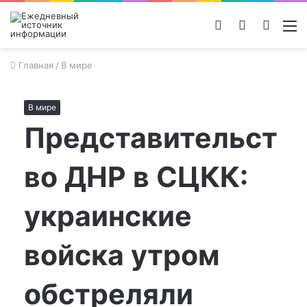
Войти
Switch
Поиск
М
skin
новос
Главная
/
В мире
В мире
Представительст
во ДНР в СЦКК:
украинские
войска утром
обстреляли