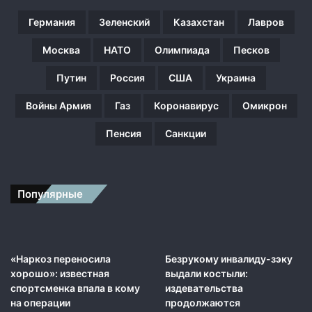
в
е
Германия
Зеленский
Казахстан
Лавров
д
о
Москва
НАТО
Олимпиада
Песков
м
Путин
Россия
США
Украина
с
т
Войны Армия
Газ
Коронавирус
Омикрон
в
а
Пенсия
Санкции
т
е
п
е
Популярные
р
ь
м
о
ж
«Наркоз переносила
Безрукому инвалиду-зэку
н
хорошо»: известная
выдали костыли:
о
спортсменка впала в кому
издевательства
в
на операции
продолжаются