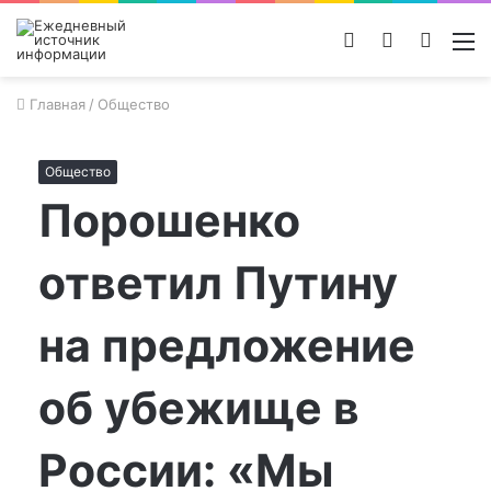
Войти
Switch
Поиск
М
skin
новос
Главная
/
Общество
Общество
Порошенко
ответил Путину
на предложение
об убежище в
России: «Мы