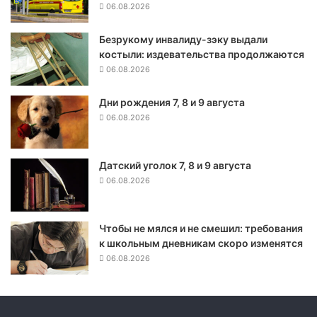
06.08.2026
а
т
Безрукому инвалиду-зэку выдали
и
костыли: издевательства продолжаются
т
ь
06.08.2026
с
я
Дни рождения 7, 8 и 9 августа
н
06.08.2026
а
г
о
Датский уголок 7, 8 и 9 августа
р
06.08.2026
я
ч
у
Чтобы не мялся и не смешил: требования
ю
к школьным дневникам скоро изменятся
л
06.08.2026
и
н
и
ю