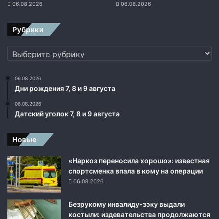
л
06.08.2026
06.08.2026
ю
б
Рубрики
о
е
Рубрики
в
р
е
06.08.2026
м
Дни рождения 7, 8 и 9 августа
я
06.08.2026
Датский уголок 7, 8 и 9 августа
Новые
«Наркоз переносила хорошо»: известная
спортсменка впала в кому на операции
06.08.2026
Безрукому инвалиду-зэку выдали
костыли: издевательства продолжаются