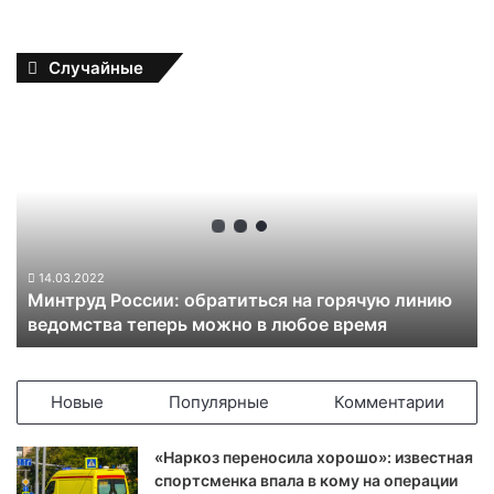
Случайные
М
и
н
т
р
у
д
Р
14.03.2022
Минтруд России: обратиться на горячую линию
о
ведомства теперь можно в любое время
с
с
и
и
Новые
Популярные
Комментарии
:
о
«Наркоз переносила хорошо»: известная
б
спортсменка впала в кому на операции
р