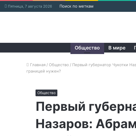
Поиск по меткам
Пятница, 7 августа 2026
Общество
В мире
Главная
/
Общество
/
Первый губернатор Чукотки Наз
границей нужен?
Общество
Первый губерн
Назаров: Абрам