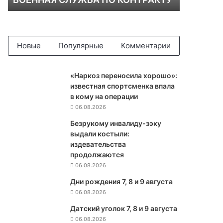
У
Ж
Б
А
П
Новые
Популярные
Комментарии
О
К
О
«Наркоз переносила хорошо»:
Н
известная спортсменка впала
Т
в кому на операции
Р
06.08.2026
А
Безрукому инвалиду-зэку
К
выдали костыли:
Т
издевательства
У
продолжаются
06.08.2026
Дни рождения 7, 8 и 9 августа
06.08.2026
Датский уголок 7, 8 и 9 августа
06.08.2026