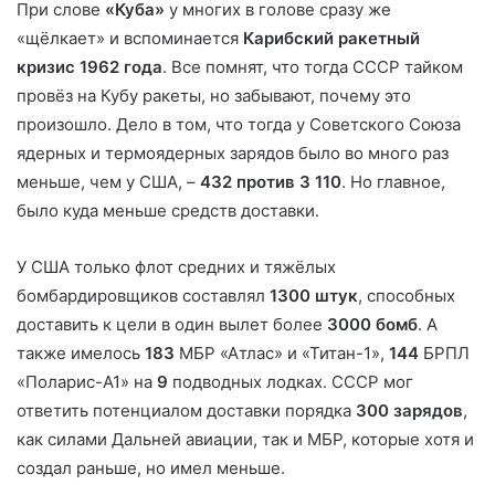
При слове
«Куба»
у многих в голове сразу же
«щёлкает» и вспоминается
Карибский ракетный
кризис 1962 года
. Все помнят, что тогда СССР тайком
провёз на Кубу ракеты, но забывают, почему это
произошло. Дело в том, что тогда у Советского Союза
ядерных и термоядерных зарядов было во много раз
меньше, чем у США, –
432 против 3 110
. Но главное,
было куда меньше средств доставки.
У США только флот средних и тяжёлых
бомбардировщиков составлял
1300 штук
, способных
доставить к цели в один вылет более
3000 бомб
. А
также имелось
183
МБР «Атлас» и «Титан-1»,
144
БРПЛ
«Поларис-А1» на
9
подводных лодках. СССР мог
ответить потенциалом доставки порядка
300 зарядов
,
как силами Дальней авиации, так и МБР, которые хотя и
создал раньше, но имел меньше.