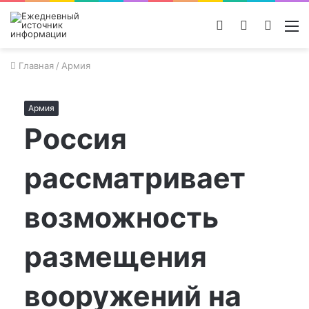
Войти
Switch
Поиск
М
skin
новос
Главная
/
Армия
Армия
Россия
рассматривает
возможность
размещения
вооружений на