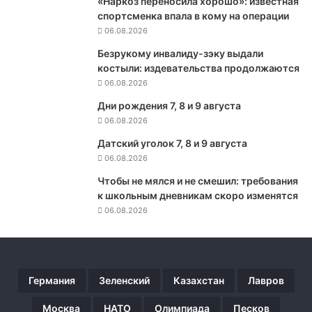
«Наркоз переносила хорошо»: известная
и
спортсменка впала в кому на операции
с
06.08.2026
о
в
Безрукому инвалиду-зэку выдали
з
костыли: издевательства продолжаются
а
06.08.2026
я
Дни рождения 7, 8 и 9 августа
в
06.08.2026
и
л
Датский уголок 7, 8 и 9 августа
,
06.08.2026
ч
т
Чтобы не мялся и не смешил: требования
о
к школьным дневникам скоро изменятся
с
06.08.2026
е
р
и
й
Германия
Зеленский
Казахстан
Лавров
н
о
Москва
НАТО
Олимпиада
Песков