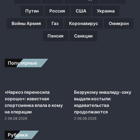
е
п
Путин
Россия
США
Украина
р
о
Войны Армия
Газ
Коронавирус
Омикрон
и
з
Пенсия
Санкции
в
о
д
с
Популярные
т
в
о
с
а
«Наркоз переносила
Безрукому инвалиду-зэку
м
хорошо»: известная
выдали костыли:
о
спортсменка впала в кому
издевательства
л
на операции
продолжаются
е
06.08.2026
06.08.2026
т
о
Рубрики
в