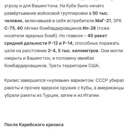
угрозу и для Вашингтона. На Кубе было начато
развёртывание войсковой группировки в
50 тыс.
человек
, включавшей в себя истребители
МиГ-21
, ЗРК
С-75
,
40
лёгких бомбардировщиков
Ил-28
(тоже
носители ядерных бомб). Но главное –
40 ракет
средней дальности Р-12 и Р-14
, способных поражать
цели на расстоянии
2–4, 5 тыс. километров
. Они могли
накрыть и Вашингтон, и половину авиабаз
бомбардировщиков. Треть территории США.
Кризис завершился «нулевым» вариантом. СССР убирал
ракеты и прочее ядерное оружие с Кубы, а американцы
убрали ракеты из Турции, затем и из Италии.
После Карибского кризиса