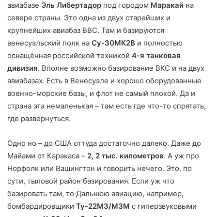
авиабазе
Эль Либертадор
под городом
Маракай
на
севере страны. Это одна из двух старейших и
крупнейших авиабаз ВВС. Там и базируются
венесуэльский полк на
Су-30МК2В
и полностью
оснащённая российской техникой
4-я танковая
дивизия
. Вполне возможно базирование ВКС и на двух
авиабазах. Есть в Венесуэле и хорошо оборудованные
военно-морские базы, и флот не самый плохой. Да и
страна эта немаленькая – там есть где что-то спрятать,
где развернуться.
Одно но – до США оттуда достаточно далеко. Даже до
Майами от Каракаса –
2, 2 тыс. километров
. А уж про
Норфолк или Вашингтон и говорить нечего. Это, по
сути, тыловой район базирования. Если уж что
базировать там, то Дальнюю авиацию, например,
бомбардировщики
Ту-22М3/М3М
с гиперзвуковыми