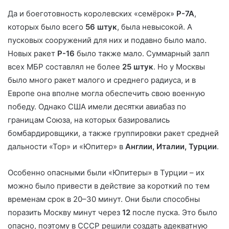
Да и боеготовность королевских «семёрок»
Р-7А
,
которых было всего
56 штук
, была невысокой. А
пусковых сооружений для них и подавно было мало.
Новых ракет
Р-16
было также мало. Суммарный залп
всех МБР составлял не более
25 штук
. Но у Москвы
было много ракет малого и среднего радиуса, и в
Европе она вполне могла обеспечить свою военную
победу. Однако США имели десятки авиабаз по
границам Союза, на которых базировались
бомбардировщики, а также группировки ракет средней
дальности «Тор» и «Юпитер» в
Англии, Италии, Турции
.
Особенно опасными были «Юпитеры» в Турции – их
можно было привести в действие за короткий по тем
временам срок в 20–30 минут. Они были способны
поразить Москву минут через
12
после пуска. Это было
опасно, поэтому в СССР решили создать адекватную