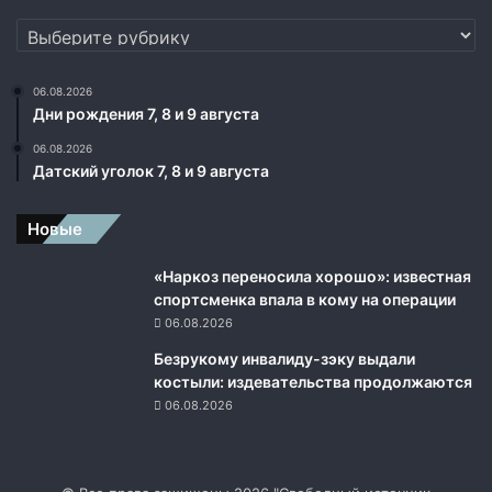
М
Рубрики
С
-
2
06.08.2026
1
Дни рождения 7, 8 и 9 августа
м
06.08.2026
о
Датский уголок 7, 8 и 9 августа
ж
е
т
Новые
б
ы
«Наркоз переносила хорошо»: известная
т
спортсменка впала в кому на операции
ь
06.08.2026
о
Безрукому инвалиду-зэку выдали
т
костыли: издевательства продолжаются
с
06.08.2026
р
о
ч
е