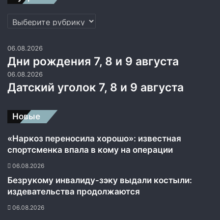
р
о
Рубрики
с
с
и
06.08.2026
й
Дни рождения 7, 8 и 9 августа
с
06.08.2026
к
Датский уголок 7, 8 и 9 августа
о
й
а
Новые
р
м
«Наркоз переносила хорошо»: известная
и
и
спортсменка впала в кому на операции
06.08.2026
Безрукому инвалиду-зэку выдали костыли:
издевательства продолжаются
06.08.2026