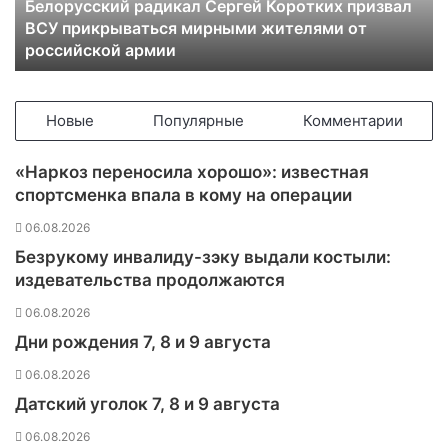
Белорусский радикал Сергей Коротких призвал
с
ВСУ прикрываться мирными жителями от
к
российской армии
и
й
р
а
Новые
Популярные
Комментарии
д
и
«Наркоз переносила хорошо»: известная
к
спортсменка впала в кому на операции
а
л
06.08.2026
С
Безрукому инвалиду-зэку выдали костыли:
е
издевательства продолжаются
р
г
06.08.2026
е
Дни рождения 7, 8 и 9 августа
й
К
06.08.2026
о
Датский уголок 7, 8 и 9 августа
р
о
06.08.2026