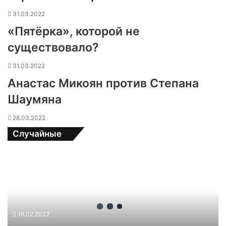
31.03.2022
«Пятёрка», которой не
существовало?
31.03.2022
Анастас Микоян против Степана
Шаумяна
28.03.2022
Случайные
Б
е
л
о
р
у
18.02.2022
с