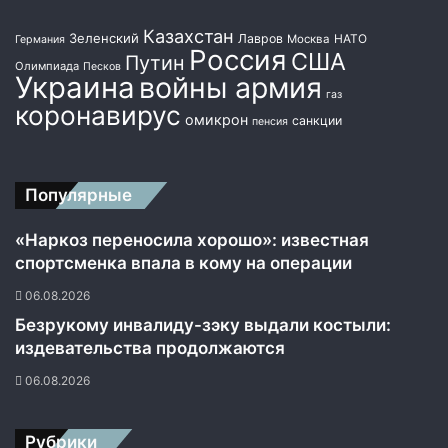
т
Казахстан
ь
Зеленский
Лавров
НАТО
Москва
Германия
Россия
США
с
Путин
Олимпиада
Песков
я
Украина
войны армия
газ
м
коронавирус
омикрон
и
санкции
пенсия
р
н
ы
Популярные
м
и
«Наркоз переносила хорошо»: известная
ж
спортсменка впала в кому на операции
и
т
06.08.2026
е
Безрукому инвалиду-зэку выдали костыли:
л
издевательства продолжаются
я
м
06.08.2026
и
о
т
Рубрики