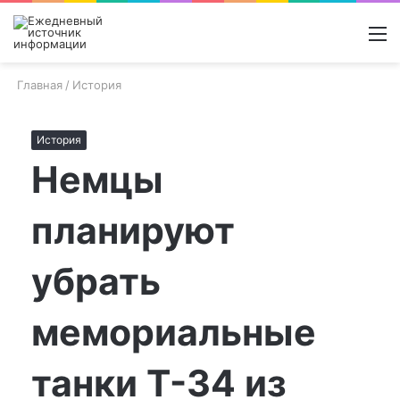
Войти
Switch
Поиск
М
skin
новос
Главная
/
История
История
Немцы
планируют
убрать
мемориальные
танки Т-34 из