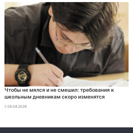
т
к
и
х
п
р
и
з
в
а
л
В
С
У
п
Чтобы не мялся и не смешил: требования к
р
школьным дневникам скоро изменятся
и
к
06.08.2026
р
ы
в
а