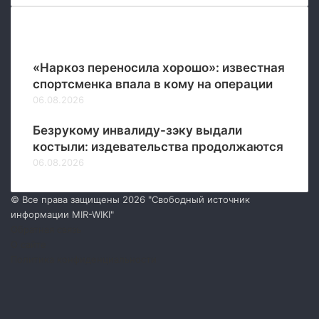
ц
е
Новые
в
«Наркоз переносила хорошо»: известная
спортсменка впала в кому на операции
06.08.2026
Безрукому инвалиду-зэку выдали
костыли: издевательства продолжаются
06.08.2026
© Все права защищены 2026 "Свободный источник
информации MIR-WIKI"
Обратная связь
О сайте
Политика конфиденциальности
Facebook
Twitter
YouTube
vk.com