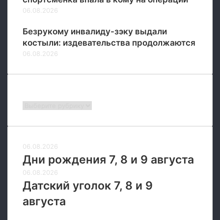
ц
06.08.2026
и
й
Безрукому инвалиду-зэку выдали
ч
костыли: издевательства продолжаются
е
06.08.2026
р
е
з
н
Рубрики
е
Рубрики
с
к
о
л
06.08.2026
ь
Дни рождения 7, 8 и 9 августа
к
06.08.2026
о
Датский уголок 7, 8 и 9
м
е
августа
с
я