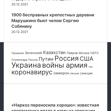
ч
с
20.12.2021
е
я
н
о
1900 бесправных крепостных деревни
и
т
Марушкино бьют челом Сергею
е
а
Собянину
б
н
20.12.2021
л
т
и
и
ж
р
а
о
Казахстан
й
Зеленский
Лавров
НАТО
с
Москва
Германия
Россия
США
ш
Путин
с
Олимпиада
Песков
Украина
войны армия
и
и
газ
х
й
коронавирус
омикрон
4
санкции
пенсия
с
8
к
ч
и
а
х
Популярные
с
с
о
а
«Наркоз переносила хорошо»: известная
в
н
спортсменка впала в кому на операции
к