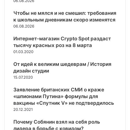
06.08.2026
п
а
з
р
т
а
Чтобы не мялся и не смешил: требования
а
е
с
к школьным дневникам скоро изменятся
в
р
т
д
06.08.2026
р
а
а
и
в
Интернет-магазин Crypto Spot раздаст
л
т
и
и
тысячу красных роз на 8 марта
о
т
с
р
01.03.2020
З
ь
и
а
От идей к великим шедеврам / История
ю
п
У
дизайн студии
а
к
д
15.07.2020
р
о
а
т
Заявление британских СМИ о краже
и
к
«шпионами Путина» формулы для
н
а
вакцины «Спутник V» не подтвердилось
ы
з
20.12.2021
в
а
т
т
Почему Собянин взял на себя роль
е
ь
лидера в борьбе с ковидом?