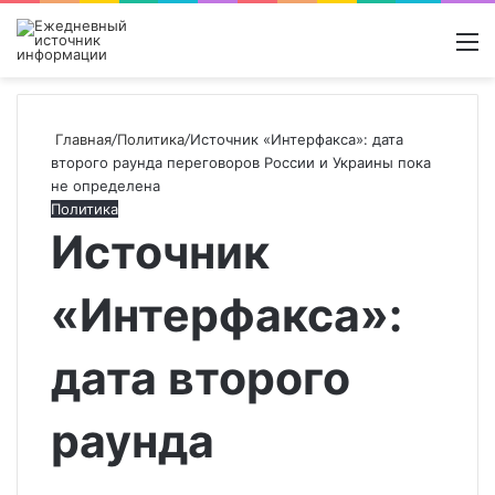
Войти
Switch
Поиск
М
skin
новос
Главная
/
Политика
/
Источник «Интерфакса»: дата
второго раунда переговоров России и Украины пока
не определена
Политика
Источник
«Интерфакса»:
дата второго
раунда