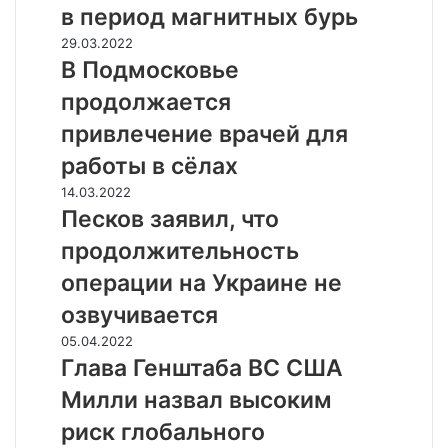
о
в период магнитных бурь
з
В
29.03.2022
а
П
В Подмосковье
в
о
и
продолжается
д
с
м
привлечение врачей для
и
о
м
работы в сёлах
с
ы
к
П
14.03.2022
м
о
е
Песков заявил, что
с
в
с
т
продолжительность
ь
к
о
е
о
операции на Украине не
и
п
в
т
озвучивается
р
з
с
о
а
Г
05.04.2022
л
д
я
л
Глава Генштаба ВС США
е
о
в
а
д
Милли назвал высоким
л
и
в
и
ж
л
а
риск глобального
т
а
,
Г