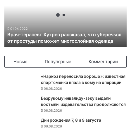
ч
-
т
е
р
01.04.2022
Врач-терапевт Хухрев рассказал, что уберечься
а
от простуды поможет многослойная одежда
п
е
в
т
Новые
Популярные
Комментарии
Х
у
«Наркоз переносила хорошо»: известная
х
спортсменка впала в кому на операции
р
06.08.2026
е
в
Безрукому инвалиду-зэку выдали
р
костыли: издевательства продолжаются
а
06.08.2026
с
Дни рождения 7, 8 и 9 августа
с
06.08.2026
к