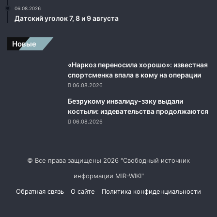
н
06.08.2026
а
Датский уголок 7, 8 и 9 августа
я
о
Новые
д
е
«Наркоз переносила хорошо»: известная
ж
спортсменка впала в кому на операции
д
06.08.2026
а
Безрукому инвалиду-зэку выдали
костыли: издевательства продолжаются
06.08.2026
© Все права защищены 2026 "Свободный источник
информации MIR-WIKI"
Обратная связь
О сайте
Политика конфиденциальности
Facebook
Twitter
YouTube
vk.com
Одноклассники
Telegram
RSS