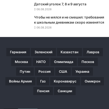
а
Датский уголок 7, 8 и 9 августа
з
06.08.2026
а
л
Чтобы не мялся и не смешил: требования
,
к школьным дневникам скоро изменятся
ч
06.08.2026
т
о
у
б
Германия
Зеленский
Казахстан
Лавров
е
р
Москва
НАТО
Олимпиада
Песков
е
ч
Путин
Россия
США
Украина
ь
с
Войны Армия
Газ
Коронавирус
Омикрон
я
о
Пенсия
Санкции
т
п
р