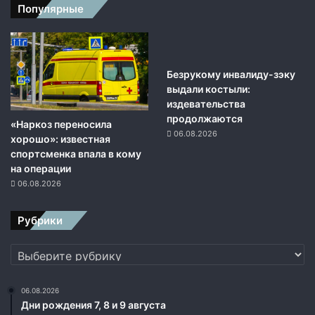
о
Популярные
с
т
у
д
ы
Безрукому инвалиду-зэку
п
выдали костыли:
о
издевательства
м
продолжаются
«Наркоз переносила
о
06.08.2026
хорошо»: известная
ж
спортсменка впала в кому
е
на операции
т
06.08.2026
м
н
Рубрики
о
г
Рубрики
о
с
л
06.08.2026
о
Дни рождения 7, 8 и 9 августа
й