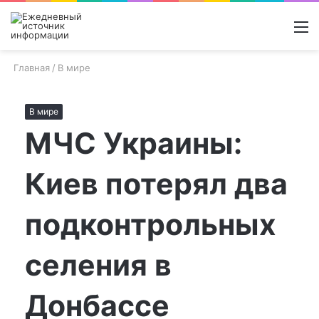
Войти
Switch
Поиск
М
skin
новос
Главная
/
В мире
В мире
МЧС Украины:
Киев потерял два
подконтрольных
селения в
Донбассе