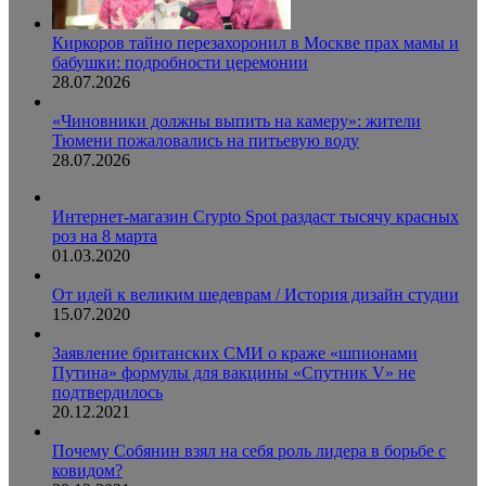
Киркоров тайно перезахоронил в Москве прах мамы и
бабушки: подробности церемонии
28.07.2026
«Чиновники должны выпить на камеру»: жители
Тюмени пожаловались на питьевую воду
28.07.2026
Интернет-магазин Crypto Spot раздаст тысячу красных
роз на 8 марта
01.03.2020
От идей к великим шедеврам / История дизайн студии
15.07.2020
Заявление британских СМИ о краже «шпионами
Путина» формулы для вакцины «Спутник V» не
подтвердилось
20.12.2021
Почему Собянин взял на себя роль лидера в борьбе с
ковидом?