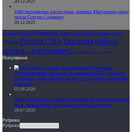
20.12.2021
1900 бесправных крепостных деревни Марушкино бьют
челом Сергею Собянину
20.12.2021
Казахстан
Зеленский
Лавров
НАТО
Москва
Олимпиада
Германия
Песков
Украина
Россия
войны
США
Путин
армия
коронавирус
омикрон
санкции
газ
пенсия
Популярные
От миллионных поставок до камеры в СИЗО: хроника
конфликта Дмитрия Лебедева и сотрудников столичной
полиции
05.08.2026
Мир столкнулся с угрозой эпидемии 30-летней давности
из-за уменьшения глобального финансирования
28.07.2026
Рубрики
Рубрики