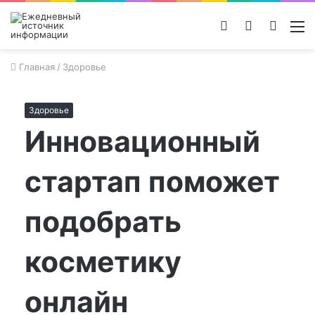
Войти
Switch
Поиск
М
skin
новос
Главная
/
Здоровье
Здоровье
Инновационный
стартап поможет
подобрать
косметику
онлайн