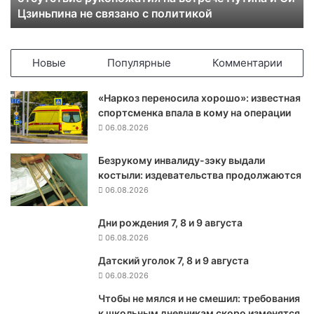
Цзиньпина не связано с политикой
о
к
о
л
Новые
Популярные
Комментарии
а
п
«Наркоз переносила хорошо»: известная
р
спортсменка впала в кому на операции
е
06.08.2026
з
и
Безрукому инвалиду-зэку выдали
д
костыли: издевательства продолжаются
е
н
06.08.2026
т
а
Дни рождения 7, 8 и 9 августа
Р
06.08.2026
Ф
Датский уголок 7, 8 и 9 августа
К
06.08.2026
и
т
Чтобы не мялся и не смешил: требования
а
к школьным дневникам скоро изменятся