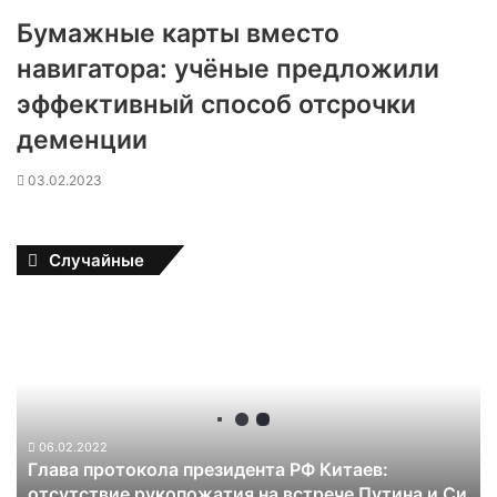
Бумажные карты вместо
навигатора: учёные предложили
эффективный способ отсрочки
деменции
03.02.2023
Случайные
Г
л
а
в
а
п
р
06.02.2022
Глава протокола президента РФ Китаев:
о
отсутствие рукопожатия на встрече Путина и Си
т