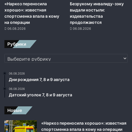
т
«Наркоз переносила
Безрукому инвалиду-зэку
и
хорошо»: известная
выдали костыли:
я
спортсменка впала в кому
издевательства
н
на операции
продолжаются
а
06.08.2026
06.08.2026
в
с
Рубрики
т
р
Рубрики
е
ч
е
06.08.2026
П
Дни рождения 7, 8 и 9 августа
у
т
06.08.2026
и
Датский уголок 7, 8 и 9 августа
н
а
Новые
и
С
«Наркоз переносила хорошо»: известная
и
спортсменка впала в кому на операции
Ц