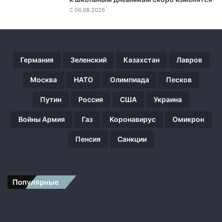
е
06.08.2026
в
:
о
т
с
Германия
Зеленский
Казахстан
Лавров
у
т
Москва
НАТО
Олимпиада
Песков
с
Путин
Россия
США
Украина
т
в
Войны Армия
Газ
Коронавирус
Омикрон
и
е
Пенсия
Санкции
р
у
к
о
Популярные
п
о
ж
а