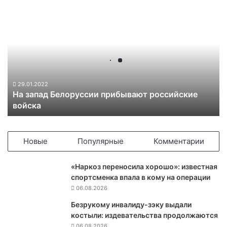
Н
а
з
а
п
а
д
Б
29.01.2022
На запад Белоруссии прибывают российские
е
войска
л
о
р
у
Новые
Популярные
Комментарии
с
с
«Наркоз переносила хорошо»: известная
и
спортсменка впала в кому на операции
и
06.08.2026
п
р
Безрукому инвалиду-зэку выдали
и
костыли: издевательства продолжаются
б
06.08.2026