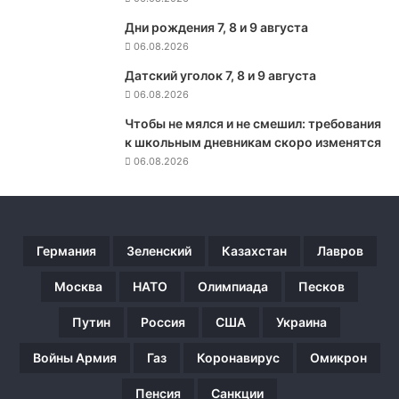
ы
Дни рождения 7, 8 и 9 августа
в
06.08.2026
а
ю
Датский уголок 7, 8 и 9 августа
т
06.08.2026
р
о
Чтобы не мялся и не смешил: требования
с
к школьным дневникам скоро изменятся
с
06.08.2026
и
й
с
к
Германия
Зеленский
Казахстан
Лавров
и
е
Москва
НАТО
Олимпиада
Песков
в
о
Путин
Россия
США
Украина
й
с
Войны Армия
Газ
Коронавирус
Омикрон
к
а
Пенсия
Санкции