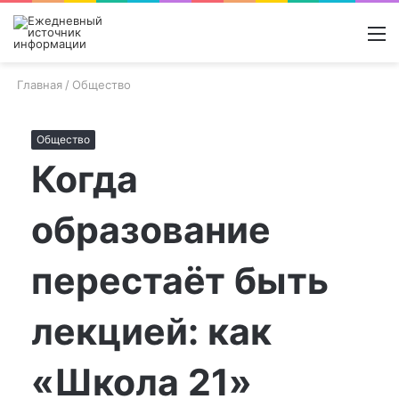
Войти
Switch
Поиск
М
skin
новос
Главная
/
Общество
Общество
Когда
образование
перестаёт быть
лекцией: как
«Школа 21»