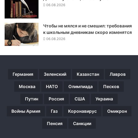
р
06.08.2026
а
т
и
Чтобы не мялся и не смешил: требования
л
к школьным дневникам скоро изменятся
и
06.08.2026
с
ь
в
С
К
Германия
Зеленский
Казахстан
Лавров
и
п
Москва
НАТО
Олимпиада
Песков
р
о
Путин
Россия
США
Украина
к
у
Войны Армия
Газ
Коронавирус
Омикрон
р
а
Пенсия
Санкции
т
у