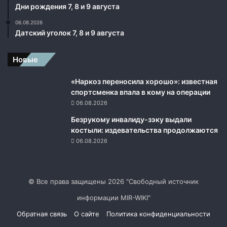
Дни рождения 7, 8 и 9 августа
в
а
06.08.2026
р
Датский уголок 7, 8 и 9 августа
т
и
Новые
р
о
«Наркоз переносила хорошо»: известная
й
спортсменка впала в кому на операции
з
06.08.2026
а
с
Безрукому инвалиду-зэку выдали
л
костыли: издевательства продолжаются
у
06.08.2026
ж
е
н
н
© Все права защищены 2026 "Свободный источник
о
информации MIR-WIKI"
г
о
Обратная связь
О сайте
Политика конфиденциальности
а