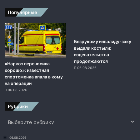
р
у
Популярные
и
з
-
з
а
Безрукому инвалиду-зэку
м
выдали костыли:
о
издевательства
ш
продолжаются
«Наркоз переносила
е
06.08.2026
хорошо»: известная
н
спортсменка впала в кому
н
на операции
и
06.08.2026
ч
е
Рубрики
с
т
Рубрики
в
а
с
06.08.2026
к