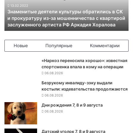
и
13.02.2022
Знаменитые деятели культуры обратились в СК
т
и прокуратуру из-за мошенничества с квартирой
ы
заслуженного артиста РФ Аркадия Хоралова
е
д
е
я
Новые
Популярные
Комментарии
т
е
«Наркоз переносила хорошо»: известная
л
спортсменка впала в кому на операции
и
06.08.2026
к
у
Безрукому инвалиду-зэку выдали
л
костыли: издевательства продолжаются
ь
06.08.2026
т
Дни рождения 7, 8 и 9 августа
у
06.08.2026
р
ы
о
б
Датский уголок 7, 8 и 9 августа