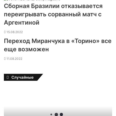
Сборная Бразилии отказывается
переигрывать сорванный матч с
Аргентиной
15.08.2022
Переход Миранчука в «Торино» все
еще возможен
11.08.2022
Случайные
З
н
а
м
е
н