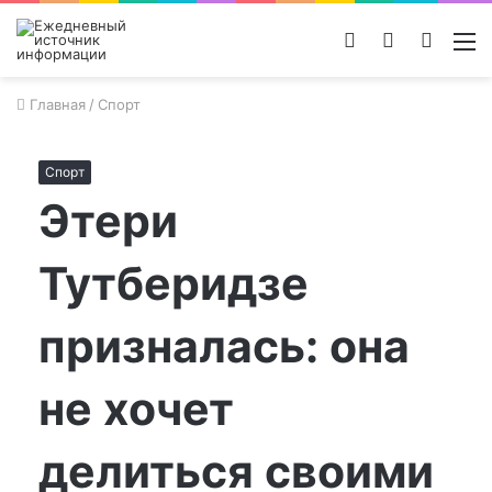
Войти
Switch
Поиск
М
skin
новос
Главная
/
Спорт
Спорт
Этери
Тутберидзе
призналась: она
не хочет
делиться своими