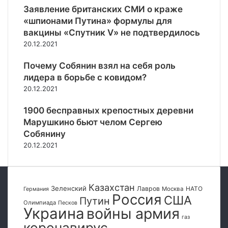
к
в
п
Заявление британских СМИ о краже
н
о
а
ы
«шпионами Путина» формулы для
ы
в
м
т
вакцины «Спутник V» не подтвердилось
м
и
н
а
п
20.12.2021
д
а
е
р
н
в
т
и
Почему Собянин взял на себя роль
о
и
с
с
г
лидера в борьбе с ковидом?
г
я
о
о
а
у
20.12.2021
б
»
ц
к
л
к
и
р
1900 бесправных крепостных деревни
ю
а
о
е
Марушкино бьют челом Сергею
д
ш
н
п
Собянину
е
л
н
и
20.12.2021
н
я
о
т
и
г
ь
и
о
с
с
о
я
Казахстан
Зеленский
Лавров
НАТО
Москва
Германия
а
б
н
Россия
США
Путин
н
Олимпиада
Песков
о
а
Украина
войны армия
и
р
К
газ
коронавирус
т
у
а