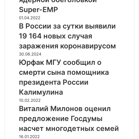
т
n
В
в
Super-EMP
g
К
с
t
В
01.04.2022
С
т
o
Р
В России за сутки выявили
у
у
n
о
с
п
19 164 новых случая
T
с
п
а
i
с
заражения коронавирусом
е
т
m
и
ш
ь
Ю
30.06.2024
e
и
н
в
р
Юрфак МГУ сообщил о
s
з
о
в
ф
:
а
смерти сына помощника
п
о
а
Р
с
о
й
к
президента России
о
у
р
н
М
с
т
Калимулина
а
у
Г
с
к
з
з
У
В
10.02.2022
и
и
и
а
с
и
Виталий Милонов оценил
я
в
л
У
о
т
м
ы
п
предложение Госдумы
к
о
а
о
я
о
р
б
л
насчет многодетных семей
г
в
д
а
щ
и
л
и
р
А
16.01.2022
и
и