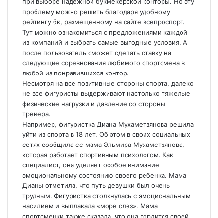
при выборе надежной букмекерской конторы. Но эту
проблему можно решить благодаря удобному
рейтингу бк, размещенному на сайте
всепроспорт
.
Тут можно ознакомиться с предложениями каждой
из компаний и выбрать самые выгодные условия. А
после пользователь сможет сделать ставку на
следующие соревнования любимого спортсмена в
любой из понравившихся контор.
Несмотря на все позитивные стороны спорта, далеко
не все фигуристы выдерживают настолько тяжелые
физические нагрузки и давление со стороны
тренера.
Например, фигуристка Диана Мухаметзянова решила
уйти из спорта в 18 лет. Об этом в своих социальных
сетях сообщила ее мама Эльмира Мухаметзянова,
которая работает спортивным психологом. Как
специалист, она уделяет особое внимание
эмоциональному состоянию своего ребенка. Мама
Дианы отметила, что путь девушки был очень
трудным. Фигуристка столкнулась с эмоциональным
насилием и выплакала «море слез». Мама
спортсменки также сказала, что она гордится своей