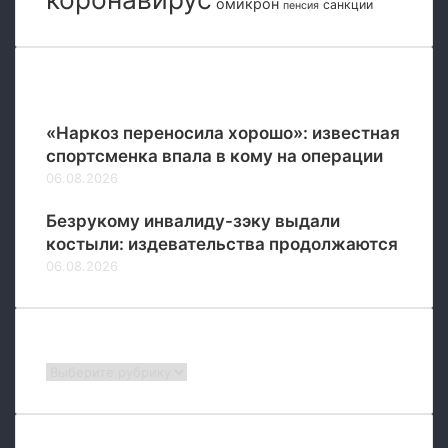
омикрон
санкции
пенсия
а
д
в
р
о
к
н
в
а
ы
а
з
Популярные
х
н
е
м
и
«Наркоз переносила хорошо»: известная
е
я
спортсменка впала в кому на операции
р
06.08.2026
Безрукому инвалиду-зэку выдали
костыли: издевательства продолжаются
06.08.2026
Рубрики
Рубрики