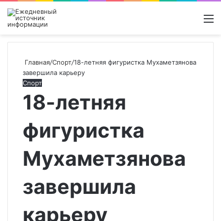
Войти
Switch
Поиск
М
skin
новос
Главная
/
Спорт
/
18-летняя фигуристка Мухаметзянова
завершила карьеру
Спорт
18-летняя
фигуристка
Мухаметзянова
завершила
карьеру