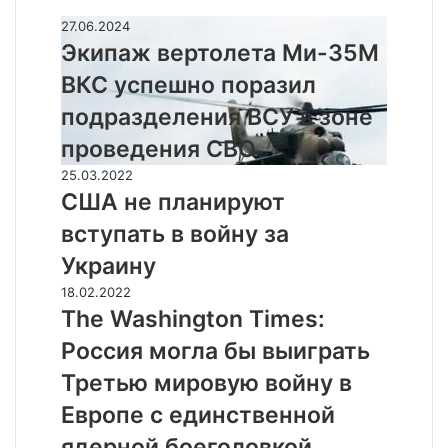
Случайные
Э
27.06.2024
к
Экипаж вертолета Ми-35М
и
ВКС успешно поразил
п
а
подразделения ВСУ в зоне
ж
проведения СВО
в
е
С
25.03.2022
р
Ш
США не планируют
т
А
вступать в войну за
о
н
л
е
Украину
е
п
T
18.02.2022
т
л
h
The Washington Times:
а
а
e
М
н
Россия могла бы выиграть
W
и
и
a
Третью мировую войну в
-
р
s
3
у
Европе с единственной
h
5
ю
i
ядерной боеголовкой
М