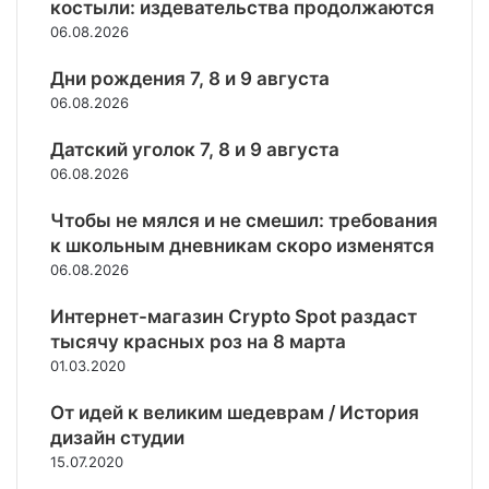
й
костыли: издевательства продолжаются
н
и
и
А
.
п
а
06.08.2026
е
з
р
С
о
Р
к
а
м
к
д
о
Дни рождения 7, 8 и 9 августа
о
ц
е
о
д
ж
н
06.08.2026
и
н
р
е
д
ф
и
и
б
р
е
Датский уголок 7, 8 и 9 августа
е
п
и
л
ж
с
т
о
и
06.08.2026
ю
к
т
ы
м
А
»
и
в
п
Чтобы не мялся и не смешил: требования
о
з
о
р
р
е
к школьным дневникам скоро изменятся
б
о
с
р
06.08.2026
у
т
к
б
д
и
и
а
Интернет-магазин Crypto Spot раздаст
е
в
м
й
тысячу красных роз на 8 марта
т
«
с
д
01.03.2020
с
п
р
ж
в
о
е
а
От идей к великим шедеврам / История
о
с
д
н
дизайн студии
б
л
с
а
15.07.2020
о
е
т
,
д