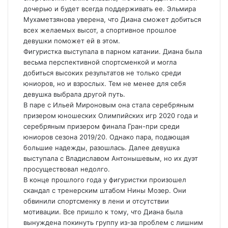
дочерью и будет всегда поддерживать ее. Эльмира
Мухаметзянова уверена, что Диана сможет добиться
всех желаемых высот, а спортивное прошлое
девушки поможет ей в этом.
Фигуристка выступала в парном катании. Диана была
весьма перспективной спортсменкой и могла
добиться высоких результатов не только среди
юниоров, но и взрослых. Тем не менее для себя
девушка выбрала другой путь.
В паре с Ильей Мироновым она стала серебряным
призером юношеских Олимпийских игр 2020 года и
серебряным призером финала Гран-при среди
юниоров сезона 2019/20. Однако пара, подающая
большие надежды, разошлась. Далее девушка
выступала с Владиславом Антонышевым, но их дуэт
просуществовал недолго.
В конце прошлого года у фигуристки произошел
скандал с тренерским штабом Нины Мозер. Они
обвинили спортсменку в лени и отсутствии
мотивации. Все пришло к тому, что Диана была
вынуждена покинуть группу из-за проблем с лишним