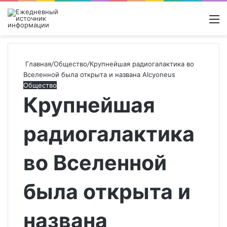
Войти
Switch
Поиск
М
skin
новос
Главная
/
Общество
/
Крупнейшая радиогалактика во
Вселенной была открыта и названа Alcyoneus
Общество
Крупнейшая
радиогалактика
во Вселенной
была открыта и
названа