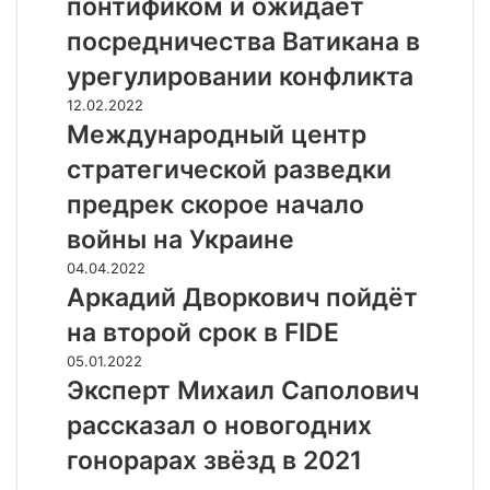
понтификом и ожидает
е
н
посредничества Ватикана в
с
урегулировании конфликта
к
и
М
12.02.2022
й
е
Международный центр
п
ж
стратегической разведки
о
д
г
у
предрек скорое начало
о
н
войны на Украине
в
а
о
р
А
04.04.2022
р
о
р
Аркадий Дворкович пойдёт
и
д
к
на второй срок в FIDE
л
н
а
с
ы
д
Э
05.01.2022
п
й
и
к
Эксперт Михаил Саполович
о
ц
й
с
рассказал о новогодних
н
е
Д
п
т
н
в
е
гонорарах звёзд в 2021
и
т
о
р