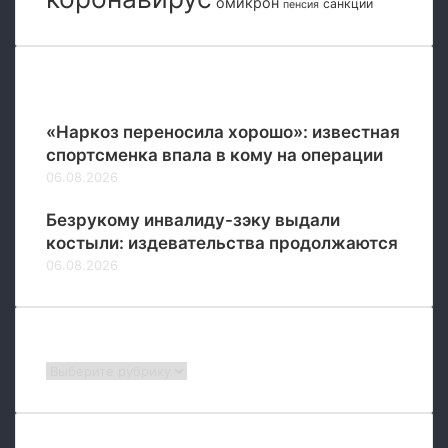
омикрон
-
санкции
пенсия
и
У
и
»
Популярные
«Наркоз переносила хорошо»: известная
спортсменка впала в кому на операции
06.08.2026
Безрукому инвалиду-зэку выдали
костыли: издевательства продолжаются
06.08.2026
Рубрики
Рубрики