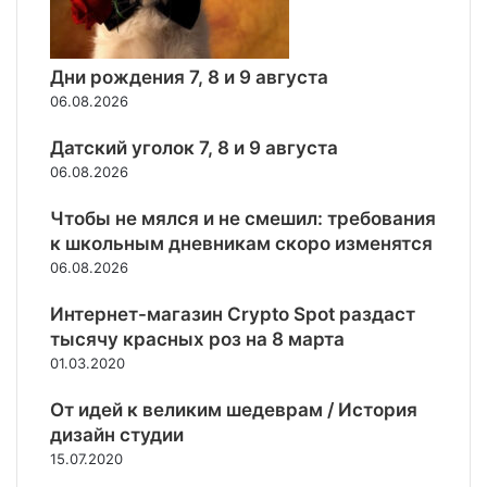
п
б
в
а
и
о
с
п
н
е
л
р
с
Дни рождения 7, 8 и 9 августа
ц
е
и
к
06.08.2026
М
д
м
и
М
с
е
й
Датский уголок 7, 8 и 9 августа
А
т
н
Н
06.08.2026
в
е
П
и
н
З
Чтобы не мялся и не смешил: требования
я
и
»
к школьным дневникам скоро изменятся
я
Г
06.08.2026
у
е
к
н
Интернет-магазин Crypto Spot раздаст
р
н
тысячу красных роз на 8 марта
а
а
и
01.03.2020
д
н
и
с
От идей к великим шедеврам / История
й
к
дизайн студии
Л
и
15.07.2020
и
м
с