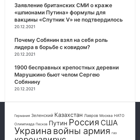
и
Заявление британских СМИ о краже
о
н
в
«шпионами Путина» формулы для
а
и
вакцины «Спутник V» не подтвердилось
ц
ч
20.12.2021
и
е
о
н
Почему Собянин взял на себя роль
н
к
лидера в борьбе с ковидом?
а
о
20.12.2021
л
з
и
а
1900 бесправных крепостных деревни
с
д
Марушкино бьют челом Сергею
т
е
Собянину
а
р
м
20.12.2021
ж
и
а
«
н
Т
в
Казахстан
о
Зеленский
Лавров
НАТО
Москва
Германия
И
Россия
США
ч
Путин
т
Олимпиада
Песков
Украина
к
войны армия
а
газ
и
л
коронавирус