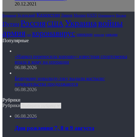
20.12.2021
Казахстан
Зеленский
Лавров
НАТО
Москва
Олимпиада
Германия
Песков
Украина
Россия
войны
США
Путин
армия
коронавирус
омикрон
санкции
газ
пенсия
Популярные
«Наркоз переносила хорошо»: известная спортсменка
впала в кому на операции
06.08.2026
Безрукому инвалиду-зэку выдали костыли:
издевательства продолжаются
06.08.2026
Рубрики
Рубрики
06.08.2026
Дни рождения 7, 8 и 9 августа