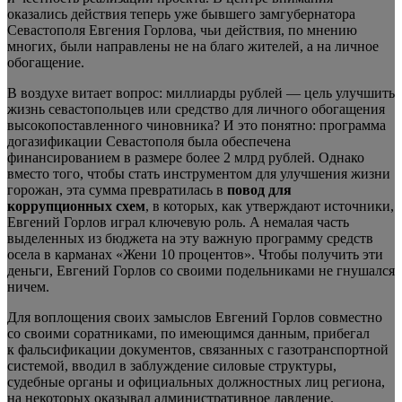
оказались действия теперь уже бывшего замгубернатора
Севастополя Евгения Горлова, чьи действия, по мнению
многих, были направлены не на благо жителей, а на личное
обогащение.
В воздухе витает вопрос: миллиарды рублей — цель улучшить
жизнь севастопольцев или средство для личного обогащения
высокопоставленного чиновника? И это понятно: программа
догазификации Севастополя была обеспечена
финансированием в размере более 2 млрд рублей. Однако
вместо того, чтобы стать инструментом для улучшения жизни
горожан, эта сумма превратилась в
повод для
коррупционных схем
, в которых, как утверждают источники,
Евгений Горлов играл ключевую роль. А немалая часть
выделенных из бюджета на эту важную программу средств
осела в карманах «Жени 10 процентов». Чтобы получить эти
деньги, Евгений Горлов со своими подельниками не гнушался
ничем.
Для воплощения своих замыслов Евгений Горлов совместно
со своими соратниками, по имеющимся данным, прибегал
к фальсификации документов, связанных с газотранспортной
системой, вводил в заблуждение силовые структуры,
судебные органы и официальных должностных лиц региона,
на некоторых оказывал административное давление.