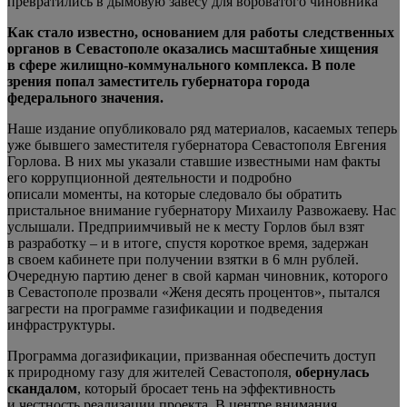
Как стало известно, основанием для работы следственных
органов в Севастополе оказались масштабные хищения
в сфере жилищно-коммунального комплекса. В поле
зрения попал заместитель губернатора города
федерального значения.
Наше издание опубликовало ряд материалов, касаемых теперь
уже бывшего заместителя губернатора Севастополя Евгения
Горлова. В них мы указали ставшие известными нам факты
его коррупционной деятельности и подробно
описали моменты, на которые следовало бы обратить
пристальное внимание губернатору Михаилу Развожаеву. Нас
услышали. Предприимчивый не к месту Горлов был взят
в разработку – и в итоге, спустя короткое время, задержан
в своем кабинете при получении взятки в 6 млн рублей.
Очередную партию денег в свой карман чиновник, которого
в Севастополе прозвали «Женя десять процентов», пытался
загрести на программе газификации и подведения
инфраструктуры.
Программа догазификации, призванная обеспечить доступ
к природному газу для жителей Севастополя,
обернулась
скандалом
, который бросает тень на эффективность
и честность реализации проекта. В центре внимания