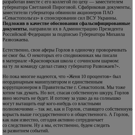
разработан вместе с его коллегой по цеху — заместителем
губернатора Светланой Пироговой. Сфабриковав документы,
заместители губернатора обвинили акционеров ПАО
«Севастопольгаз» в спонсировании сил ВСУ Украины.
Подложив в качестве обоснования сфальсифицированные
документы
, направили их в Администрацию Президента
Российской Федерации за подписью Губернатора Михаила
Развозжаева.
Естественно, свои аферы Горлов в одиночку проворачивать
не смог бы. О некоторых его сподвижниках мы писали
в материале «Красноярская школа с сочинским шармом:
на ту ли команду сделал ставку губернатор Развожаев?».
Но пока многие надеются, что «Женя 10 процентов» был
неординарным манипулятором и единственным
коррупционером в Правительстве г. Севастополя. Мы тоже
хотим так думать. Но вот, спасая собственную шкуру, Горлов
явно молчать не будет. И потому за ушко да на солнышко
могут вытащить ещё кого-нибудь со властными
полномочиями – так же, как и Горлов, ставящего собственную
корысть выше государственного и общественного. А Горлов,
как нам известно, сегодня активно сотрудничает
со следствием. Ну а мы, естественно, будем следить
за развитием событий.