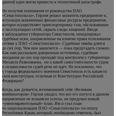
данной идеи могла привести к техногенной катастрофе.
Не получив понимания от руководства ПАО
«Севастопольгаз», Горлов решил захватить предприятие и,
используя захваченные финансовые ресурсы предприятия,
которое осуществляет транспортировку газа, обслуживание
и эксплуатацию сетей, скрыть следы хищений. Введя
в заблуждение губернатора Севастополя, инициировал
судебные иски, направленные на изъятие права пользования
сетями у ПАО «Севастопольгаз». Судебные тяжбы длятся
до сих пор. Чем они закончатся — пока предугадать сложно.
Как нам рассказали доверенные источники, судебные
заседания до сих пор проходят под контролем у губернатора
Михаила Развозжаева, ни о какой самостоятельности судов
и независимости судей речи не идет. Не исключено, что
у города федерального значения Севастополь есть какая-то
своя конституция, отличная от Конституции Российской
Федерации?
Когда, как думается, возомнивший себя «Великим
комбинатором» Горлов увидел, что все его потуги в данном
направлении не возымели успеха, он придумал новый
«умопомрачительный» план. Им и стал план
по национализации ПАО «Севастопольгаз» по опыту
Республики Крым, который, необходимо отметить, был