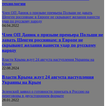
технологии
Член ОП Данюк о призыве премьера Польши не давать
Шенген россиянам: в Европе не скрывают желания нанести
удар по русскому народу
04.04.2022
Член ОП Данюк о призыве премьера Польши не
давать Шенген россиянам: в Европе не
скрывают желания нанести удар по русскому
народу
Власти Крыма ждут 24 августа наступления Украины на
Крым
22.08.2024
Власти Крыма ждут 24 августа наступления
Украины на Крым
Зеленский заявил о готовности приехать в Россию на
переговоры в двухстороннем формате
28.01.2022