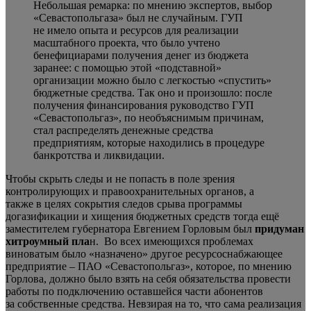
Небольшая ремарка: по мнению экспертов, выбор
«Севастопольгаза» был не случайным. ГУП
не имело опыта и ресурсов для реализации
масштабного проекта, что было учтено
бенефициарами получения денег из бюджета
заранее: с помощью этой «подставной»
организации можно было с легкостью «спустить»
бюджетные средства. Так оно и произошло: после
получения финансирования руководство ГУП
«Севастопольгаз», по необъяснимым причинам,
стал распределять денежные средства
предприятиям, которые находились в процедуре
банкротства и ликвидации.
Чтобы скрыть следы и не попасть в поле зрения
контролирующих и правоохранительных органов, а
также в целях сокрытия следов срыва программы
догазификации и хищения бюджетных средств тогда ещё
заместителем губернатора Евгением Горловым был
придуман
хитроумный пла
н. Во всех имеющихся проблемах
виноватым было «назначено» другое ресурсоснабжающее
предприятие – ПАО «Севастопольгаз», которое, по мнению
Горлова, должно было взять на себя обязательства провести
работы по подключению оставшейся части абонентов
за собственные средства. Невзирая на то, что сама реализация