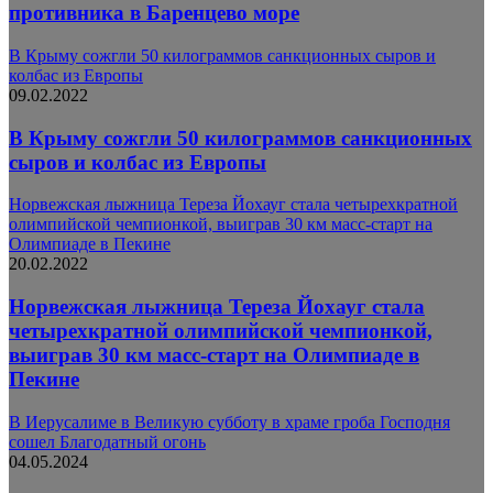
противника в Баренцево море
В Крыму сожгли 50 килограммов санкционных сыров и
колбас из Европы
09.02.2022
В Крыму сожгли 50 килограммов санкционных
сыров и колбас из Европы
Норвежская лыжница Тереза Йохауг стала четырехкратной
олимпийской чемпионкой, выиграв 30 км масс-старт на
Олимпиаде в Пекине
20.02.2022
Норвежская лыжница Тереза Йохауг стала
четырехкратной олимпийской чемпионкой,
выиграв 30 км масс-старт на Олимпиаде в
Пекине
В Иерусалиме в Великую субботу в храме гроба Господня
сошел Благодатный огонь
04.05.2024