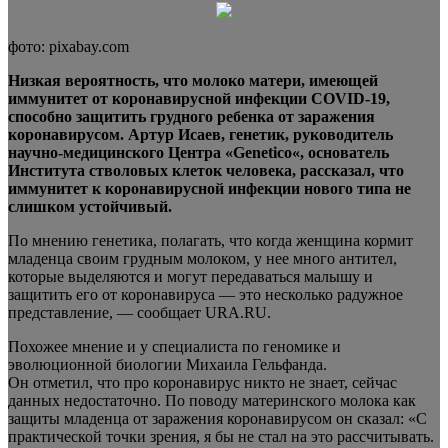
фото: pixabay.com
Низкая вероятность, что молоко матери, имеющей
иммунитет от
коронавирусной
инфекции COVID-19,
способно защитить грудного ребенка от заражения
коронавирусом. Артур Исаев, генетик, руководитель
научно-медицинского Центра «
Genetico
«, основатель
Института
стволовых клеток человека, рассказал, что
иммунитет к
коронавирусной
инфекции нового типа не
слишком устойчивый.
По мнению генетика, полагать, что когда женщина кормит
младенца своим грудным молоком, у нее много антител,
которые выделяются и могут передаваться малышу и
защитить его от коронавируса — это несколько радужное
представление, — сообщает
URA
.
RU
.
Похожее мнение и у специалиста по
геномике
и
эволюционной биологии Михаила Гельфанда.
Он отметил, что про коронавирус никто не знает, сейчас
данных недостаточно. По поводу материнского молока как
защиты младенца от
заражения
коронавирусом он сказал: «С
практической точки зрения, я бы не стал на это рассчитывать.