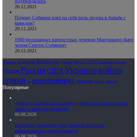
подтвердилось
20.12.2021
Почему Собянин взял на себя роль лидера в борьбе с
ковидом?
20.12.2021
1900 бесправных крепостных деревни Марушкино бьют
челом Сергею Собянину
20.12.2021
Казахстан
Зеленский
Лавров
НАТО
Москва
Олимпиада
Германия
Песков
Украина
Россия
войны
США
Путин
армия
коронавирус
омикрон
санкции
газ
пенсия
Популярные
«Наркоз переносила хорошо»: известная спортсменка
впала в кому на операции
06.08.2026
Безрукому инвалиду-зэку выдали костыли:
издевательства продолжаются
06.08.2026