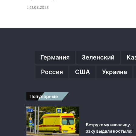
21.03.2023
Германия
Зеленский
Ка
Россия
США
Украина
Популярные
Безрукому инвалиду-
зэку выдали костыли: