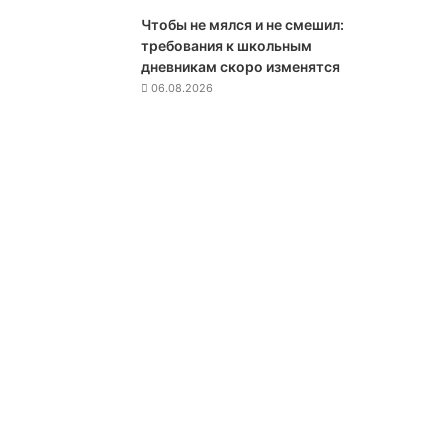
м
Чтобы не мялся и не смешил:
а
требования к школьным
д
дневникам скоро изменятся
о
06.08.2026
с
р
о
ч
н
о
о
б
ь
я
в
и
л
и
ш
к
о