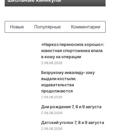
п
р
и
г
р
Новые
Популярные
Комментарии
а
н
и
«Наркоз переносила хорошо»:
ч
известная спортсменка впала
н
в кому на операции
ы
06.08.2026
х
Безрукому инвалиду-зэку
р
выдали костыли:
а
издевательства
й
продолжаются
о
06.08.2026
н
а
Дни рождения 7, 8 и 9 августа
х
06.08.2026
К
Датский уголок 7, 8 и 9 августа
р
06.08.2026
ы