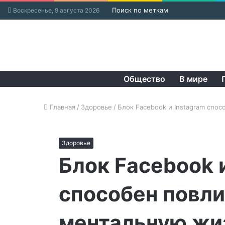
Поиск по меткам
Воскресенье, 9 августа 2026
Общество
В мире
Главная
/
Здоровье
/
Блок Facebook и Instagram спо
Здоровье
Блок Facebook 
способен повли
ментальную жи