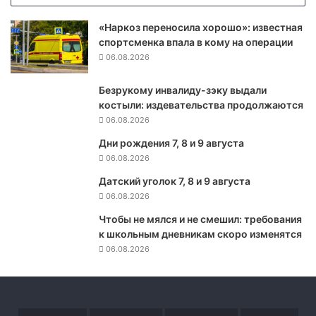
Д
а
«Наркоз переносила хорошо»: известная
н
спортсменка впала в кому на операции
и
06.08.2026
л
о
Безрукому инвалиду-зэку выдали
в
костыли: издевательства продолжаются
:
З
06.08.2026
е
Дни рождения 7, 8 и 9 августа
л
06.08.2026
е
н
Датский уголок 7, 8 и 9 августа
с
06.08.2026
к
Чтобы не мялся и не смешил: требования
и
к школьным дневникам скоро изменятся
й
06.08.2026
н
е
г
о
в