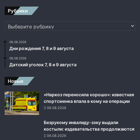
г
о
Рубрики
о
р
Рубрики
у
ж
и
06.08.2026
Дни рождения 7, 8 и 9 августа
я
06.08.2026
Датский уголок 7, 8 и 9 августа
Новые
«Наркоз переносила хорошо»: известная
спортсменка впала в кому на операции
06.08.2026
Безрукому инвалиду-зэку выдали
костыли: издевательства продолжаются
06.08.2026