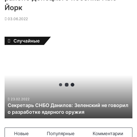
Йорк
03.06.2022
Случайные
С
е
к
р
е
т
а
р
23.02.2022
Секретарь СНБО Данилов: Зеленский не говорил
ь
о разработке ядерного оружия
С
Н
Б
О
Новые
Популярные
Комментарии