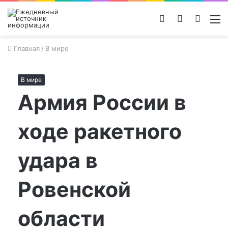
Войти
Switch
Поиск
М
skin
новос
Главная
/
В мире
В мире
Армия России в
ходе ракетного
удара в
Ровенской
области