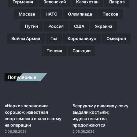
Германия
Зеленский
Казахстан
Лавров
о
р
Москва
НАТО
Олимпиада
Песков
и
л
Путин
Россия
США
Украина
о
р
Войны Армия
Газ
Коронавирус
Омикрон
а
з
Пенсия
Санкции
р
а
б
о
Популярные
т
к
е
я
«Наркоз переносила
Безрукому инвалиду-зэку
д
хорошо»: известная
выдали костыли:
е
спортсменка впала в кому
издевательства
р
на операции
продолжаются
н
06.08.2026
06.08.2026
о