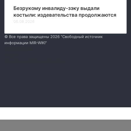
Безрукому инвалиду-зэку выдали
костыли: издевательства продолжаются
06.08.2026
© Все права защищены 2026 "Свободный источник
информации MIR-WIKI"
Обратная связь
О сайте
Политика конфиденциальности
Facebook
Twitter
YouTube
vk.com
Одноклассники
Telegram
RSS
Facebook
Twitter
WhatsApp
Telegram
Кнопка
«Наверх»