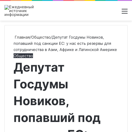
Войти
Switch
Поиск
М
skin
новос
Главная
/
Общество
/
Депутат Госдумы Новиков,
попавший под санкции ЕС: у нас есть резервы для
сотрудничества в Азии, Африке и Латинской Америке
Общество
Депутат
Госдумы
Новиков,
попавший под