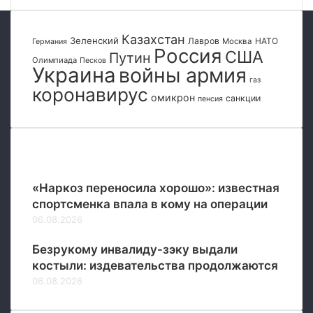
Казахстан
Зеленский
Лавров
НАТО
Москва
Германия
Россия
США
Путин
Олимпиада
Песков
Украина
войны армия
газ
коронавирус
омикрон
санкции
пенсия
Популярные
«Наркоз переносила хорошо»: известная
спортсменка впала в кому на операции
06.08.2026
Безрукому инвалиду-зэку выдали
костыли: издевательства продолжаются
06.08.2026