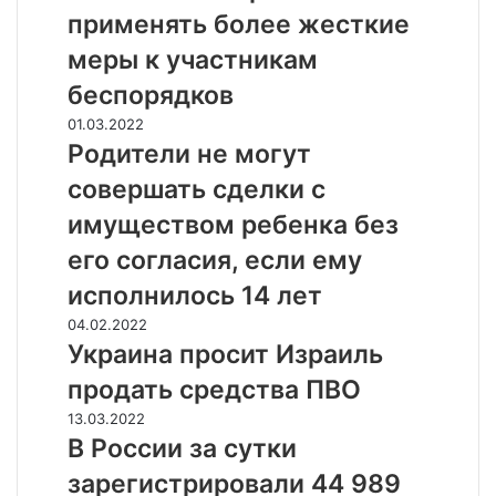
и
применять более жесткие
д
меры к участникам
е
н
беспорядков
т
Р
01.03.2022
К
о
Родители не могут
а
д
з
совершать сделки с
и
а
т
имуществом ребенка без
х
е
с
его согласия, если ему
л
т
и
исполнилось 14 лет
а
н
н
У
04.02.2022
е
а
к
Украина просит Израиль
м
з
р
о
продать средства ПВО
а
а
г
я
и
В
13.03.2022
у
в
н
Р
В России за сутки
т
и
а
о
с
зарегистрировали 44 989
л
п
с