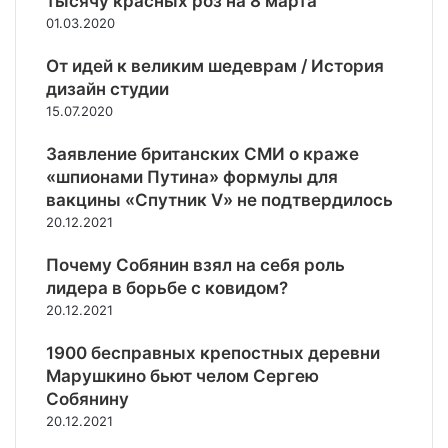
тысячу красных роз на 8 марта
а
и
д
п
01.03.2020
р
н
е
о
у
ы
й
л
От идей к великим шедеврам / История
б
б
к
дизайн студии
л
о
»
я
15.07.2020
л
м
ь
и
Заявление британских СМИ о краже
ш
«шпионами Путина» формулы для
е
вакцины «Спутник V» не подтвердилось
,
20.12.2021
ч
е
Почему Собянин взял на себя роль
м
лидера в борьбе с ковидом?
т
20.12.2021
а
н
1900 бесправных крепостных деревни
к
о
Марушкино бьют челом Сергею
в
Собянину
20.12.2021