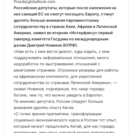
Pravda/globallook.com
Российские депутаты, которые после наложения на
них санкций ЕС не смогут посещать Европу, станут
уделять больше внимания парламентскому
сотрудничеству в странах Азии, Африки и Латинской
Америки, заявил во вторник
«Интерфаксу» первый
зампред комитета Госдумы по международным
делам Дмитрий Новиков (КПРФ).
«Нам есть с кем вести диалог, куда ездить, с кем
поддерживать неформальные отношения, много
недоработок по выстраиванию отношений с
азиатскими странами. Огромные резервы для работы
на африканском континенте, для укрепления
сотрудничества со странами Латинской Америки», —
сказал Новиков, подчеркнув, что «мир гораздо
богаче, чем то, что можно увидеть в Европе».
По мнению депутата, России следует больше
внимания уделять опыту Китая.
«С точки зрения прагматики, трансформации
социально-экономического курса в России тот опыт,
который может предложить Китай, для нас гораздо
интереснее, чем опыт, который может предложить