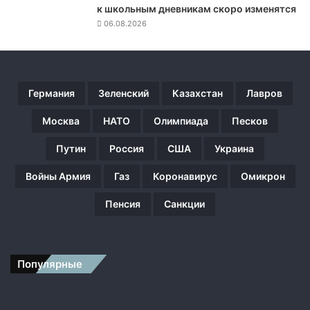
м
к школьным дневникам скоро изменятся
И
06.08.2026
з
р
а
и
л
Германия
Зеленский
Казахстан
Лавров
я
Н
Москва
НАТО
Олимпиада
Песков
а
Путин
Россия
США
Украина
ф
т
Войны Армия
Газ
Коронавирус
Омикрон
а
л
Пенсия
Санкции
и
Б
е
н
Популярные
н
е
т
о