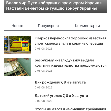
Владимир Путин обсудил с премьером Израиля
П
Нафтали Беннетом ситуацию вокруг Украины
у
т
и
н
Новые
Популярные
Комментарии
о
б
«Наркоз переносила хорошо»: известная
с
спортсменка впала в кому на операции
у
06.08.2026
д
и
Безрукому инвалиду-зэку выдали
л
костыли: издевательства продолжаются
с
п
06.08.2026
р
е
Дни рождения 7, 8 и 9 августа
м
06.08.2026
ь
Датский уголок 7, 8 и 9 августа
е
06.08.2026
р
о
Чтобы не мялся и не смешил: требования