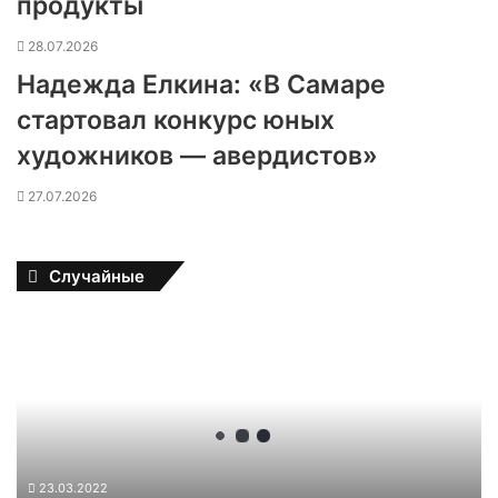
продукты
28.07.2026
Надежда Елкина: «В Самаре
стартовал конкурс юных
художников — авердистов»
27.07.2026
Случайные
В
л
а
д
и
м
и
р
23.03.2022