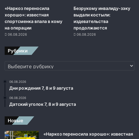
м
«Наркоз переносила
Безрукому инвалиду-зэку
с
хорошо»: известная
выдали костыли:
и
спортсменка впала в кому
издевательства
т
на операции
продолжаются
у
06.08.2026
06.08.2026
а
ц
Рубрики
и
ю
Рубрики
в
о
к
06.08.2026
р
Дни рождения 7, 8 и 9 августа
у
г
06.08.2026
У
Датский уголок 7, 8 и 9 августа
к
р
Новые
а
и
«Наркоз переносила хорошо»: известная
н