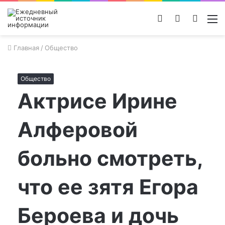
Войти
Switch
Поиск
М
skin
новос
Главная
/
Общество
Общество
Актрисе Ирине
Алферовой
больно смотреть,
что ее зятя Егора
Бероева и дочь