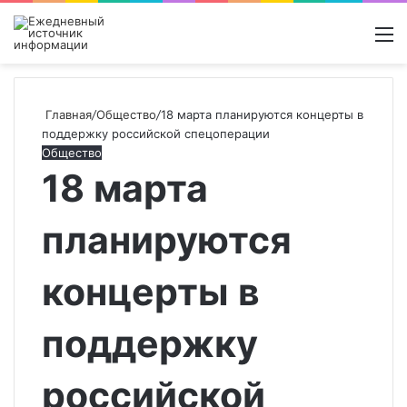
Войти
Switch
Поиск
М
skin
новос
Главная
/
Общество
/
18 марта планируются концерты в
поддержку российской спецоперации
Общество
18 марта
планируются
концерты в
поддержку
российской