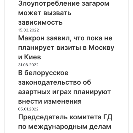
С
л
Злоупотребление загаром
л
о
может вызвать
ы
у
ш
п
зависимость
а
о
М
15.03.2022
л
т
а
Макрон заявил, что пока не
о
р
к
в
е
планирует визиты в Москву
р
а
б
о
и Киев
:
л
н
п
е
В
31.08.2022
з
о
н
б
В белорусское
а
т
и
е
я
законодательство об
е
е
л
в
р
з
о
азартных играх планируют
и
я
а
р
л
внести изменения
к
г
у
,
о
а
с
П
05.01.2022
ч
н
р
с
р
Председатель комитета ГД
т
ц
о
к
е
о
по международным делам
е
м
о
д
п
н
м