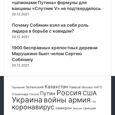
«шпионами Путина» формулы для
в
я
е
вакцины «Спутник V» не подтвердилось
е
в
в
р
20.12.2021
л
и
о
е
з
д
Почему Собянин взял на себя роль
н
Д
о
лидера в борьбе с ковидом?
р
о
н
е
н
20.12.2021
е
ж
б
ц
и
1900 бесправных крепостных деревни
а
к
м
с
Марушкино бьют челом Сергею
е
Ч
с
Собянину
и
С
а
20.12.2021
с
т
р
е
Казахстан
Зеленский
Лавров
НАТО
Москва
Германия
л
Россия
США
Путин
к
Олимпиада
Песков
Украина
войны армия
о
газ
коронавирус
в
омикрон
санкции
пенсия
ы