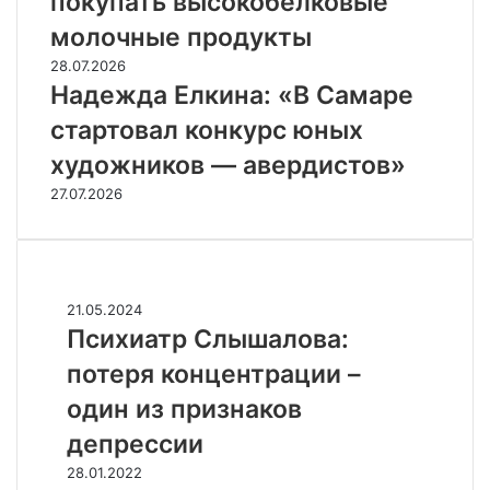
покупать высокобелковые
молочные продукты
28.07.2026
Надежда Елкина: «В Самаре
стартовал конкурс юных
художников — авердистов»
27.07.2026
Случайные
П
21.05.2024
с
Психиатр Слышалова:
и
потеря концентрации –
х
и
один из признаков
а
депрессии
т
р
З
28.01.2022