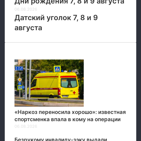
Дни рождения 7, 8 и 9 августа
с
06.08.2026
к
Датский уголок 7, 8 и 9
а
августа
Новые
«Наркоз переносила хорошо»: известная
спортсменка впала в кому на операции
06.08.2026
Безрукому инвалиду-зэку выдали