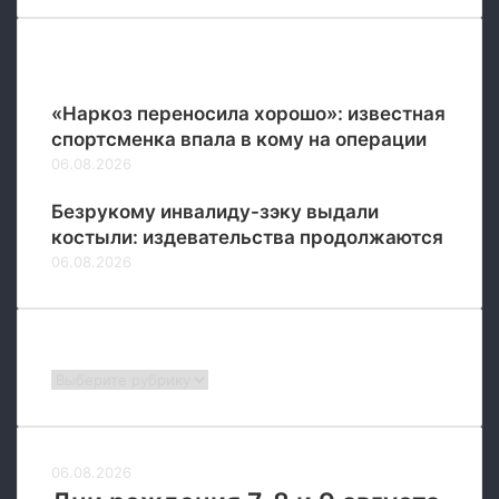
х
б
о
Популярные
я
х
«Наркоз переносила хорошо»: известная
н
спортсменка впала в кому на операции
а
06.08.2026
о
к
Безрукому инвалиду-зэку выдали
р
костыли: издевательства продолжаются
а
и
06.08.2026
н
а
х
Рубрики
Л
и
Рубрики
с
и
ч
а
06.08.2026
н