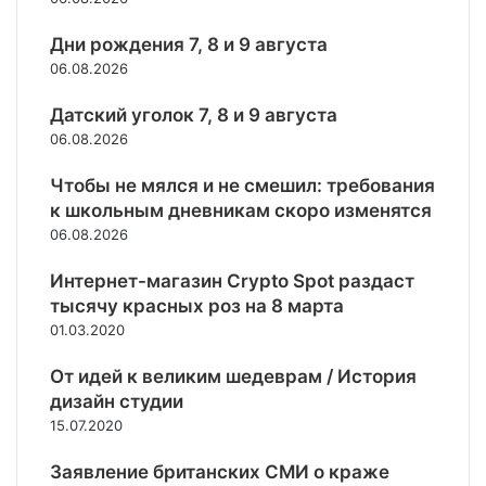
б
в
ь
о
н
о
,
ш
р
н
Дни рождения 7, 8 и 9 августа
л
г
е
н
ы
06.08.2026
е
о
1
е
х
е
т
0
с
н
Датский уголок 7, 8 и 9 августа
2
о
т
и
а
1
06.08.2026
в
ы
д
з
т
ы
с
и
а
Чтобы не мялся и не смешил: требования
ы
х
я
т
в
с
п
к школьным дневникам скоро изменятся
ч
!
о
.
р
06.08.2026
»
д
ч
и
е
е
н
Интернет-магазин Crypto Spot раздаст
«
л
я
тысячу красных роз на 8 марта
А
о
т
01.03.2020
з
в
ь
о
е
б
От идей к великим шедеврам / История
т
к
е
дизайн студии
»
,
ж
15.07.2020
в
о
е
С
б
н
Заявление британских СМИ о краже
е
ъ
ц