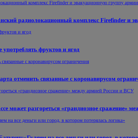
окационный комплекс Firefinder и эвакуационную группу арми
нский радиолокационный комплекс Firefinder и 
фруктов и ягод
 употреблять фруктов и ягод
ь связанные с коронавирусом ограничения
марта отменить связанные с коронавирусом ограни
згореться «грандиозное сражение» между армией России и ВСУ
ассе может разгореться «грандиозное сражение» м
ем на все деньги или город, в котором потерялась логика»
Батурин:»Гуляем на все деньги или город, в котор