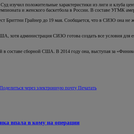
и. Суд изучил положительные характеристики из лиги и клуба це
емпионата и женского баскетбола в России. В составе УГМК аме
т Бриттни Грайнер до 19 мая. Сообщается, что в СИЗО она не ж
ША, хотя администрация СИЗО готова создать все условия для 
й в составе сборной США. В 2014 году она, выступая за «Фини
Поделиться через электронную почту
Печатать
нка впала в кому на операции