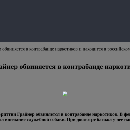
р обвиняется в контрабанде наркотиков и находится в российск
райнер обвиняется в контрабанде наркот
иттни Грайнер обвиняется в контрабанде наркотиков. В фев
кла
внимание служебной собаки. При досмотре багажа у нее н