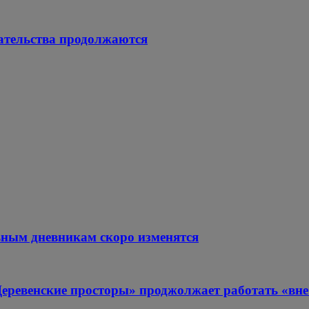
ательства продолжаются
ьным дневникам скоро изменятся
Деревенские просторы» проджолжает работать «вне