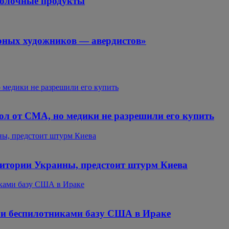
молочные продукты
юных художников — авердистов»
о медики не разрешили его купить
ол от СМА, но медики не разрешили его купить
ны, предстоит штурм Киева
ритории Украины, предстоит штурм Киева
ками базу США в Ираке
ли беспилотниками базу США в Ираке