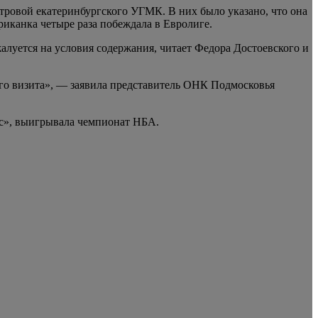
нтровой екатеринбургского УГМК. В них было указано, что она
риканка четыре раза побеждала в Евролиге.
алуется на условия содержания, читает Федора Достоевского и
его визита», — заявила представитель ОНК Подмосковья
кс», выигрывала чемпионат НБА.