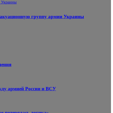
и Украины
эвакуационную группу армии Украины
чения
ежду армией России и ВСУ
ом потерялась логика»