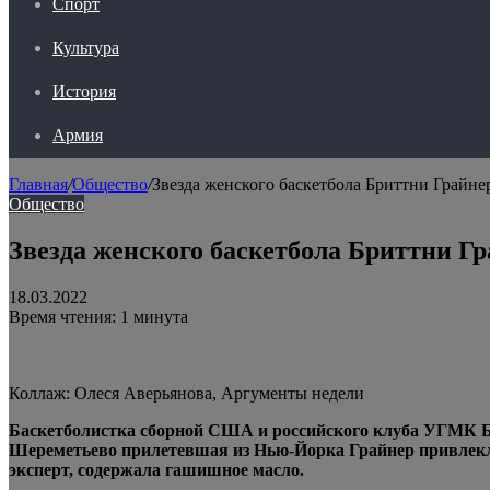
Спорт
Культура
История
Армия
Главная
/
Общество
/
Звезда женского баскетбола Бриттни Грайне
Общество
Звезда женского баскетбола Бриттни Г
18.03.2022
Время чтения: 1 минута
Коллаж: Олеся Аверьянова, Аргументы недели
Баскетболистка сборной США и российского клуба УГМК Бр
Шереметьево прилетевшая из Нью-Йорка Грайнер привле
эксперт, содержала гашишное масло.