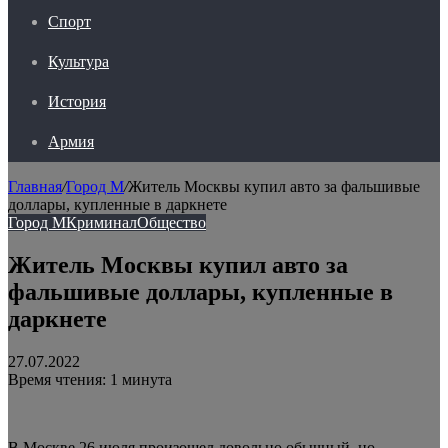
Спорт
Культура
История
Армия
Главная
/
Город М
/
Житель Москвы купил авто за фальшивые
доллары, купленные в даркнете
Город М
Криминал
Общество
Житель Москвы купил авто за
фальшивые доллары, купленные в
даркнете
27.07.2022
Время чтения: 1 минута
В Москве 26 июля произошел довольно обычный, но