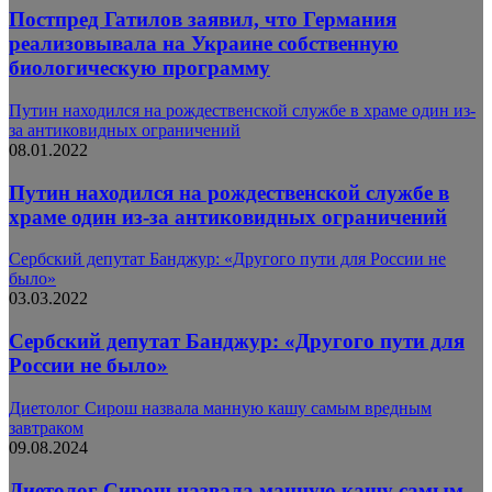
Постпред Гатилов заявил, что Германия
реализовывала на Украине собственную
биологическую программу
Путин находился на рождественской службе в храме один из-
за антиковидных ограничений
08.01.2022
Путин находился на рождественской службе в
храме один из-за антиковидных ограничений
Сербский депутат Банджур: «Другого пути для России не
было»
03.03.2022
Сербский депутат Банджур: «Другого пути для
России не было»
Диетолог Сирош назвала манную кашу самым вредным
завтраком
09.08.2024
Диетолог Сирош назвала манную кашу самым