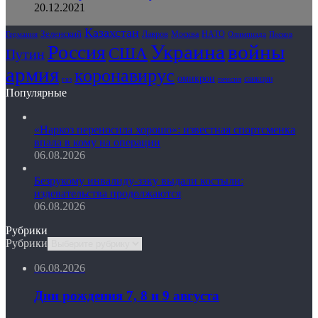
20.12.2021
Казахстан
Зеленский
Лавров
НАТО
Москва
Олимпиада
Германия
Песков
Украина
Россия
войны
США
Путин
армия
коронавирус
омикрон
санкции
газ
пенсия
Популярные
«Наркоз переносила хорошо»: известная спортсменка
впала в кому на операции
06.08.2026
Безрукому инвалиду-зэку выдали костыли:
издевательства продолжаются
06.08.2026
Рубрики
Рубрики
06.08.2026
Дни рождения 7, 8 и 9 августа