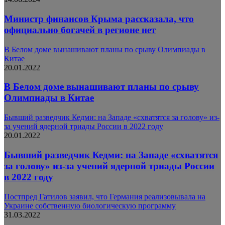
Министр финансов Крыма рассказала, что
официально богачей в регионе нет
В Белом доме вынашивают планы по срыву Олимпиады в
Китае
20.01.2022
В Белом доме вынашивают планы по срыву
Олимпиады в Китае
Бывший разведчик Кедми: на Западе «схватятся за голову» из-
за учений ядерной триады России в 2022 году
20.01.2022
Бывший разведчик Кедми: на Западе «схватятся
за голову» из-за учений ядерной триады России
в 2022 году
Постпред Гатилов заявил, что Германия реализовывала на
Украине собственную биологическую программу
31.03.2022