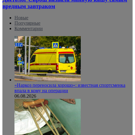
вредным завтраком
Новые
Популярные
Комментарии
«Наркоз переносила хорошо»: известная спортсменка
впала в кому на операции
06.08.2026